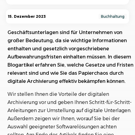
Geschäftsunterlagen aufbewahren: Das müssen
15. Dezember 2023
Buchhaltung
Sie wissen
Geschäftsunterlagen sind für Unternehmen von
Tabelle mit allen Fristen für
Geschäftsunterlagen
großer Bedeutung, da sie wichtige Informationen
enthalten und gesetzlich vorgeschriebene
Bedeutung von Geschäftsunterlagen
Aufbewahrungsfristen einhalten müssen. In diesem
Blogartikel erfahren Sie, welche Gesetze und Fristen
Relevante Gesetze und Aufbewahrungsfristen
relevant sind und wie Sie das Papierchaos durch
Digitale Archivierung als Lösung
digitale Archivierung effektiv bekämpfen können.
Vorteile der digitalen Archivierung von
Wir stellen Ihnen die Vorteile der digitalen
Geschäftsunterlagen
Archivierung vor und geben Ihnen Schritt-für-Schritt-
Anleitungen zur Umstellung auf digitale Unterlagen.
Schritte zur Umstellung auf digitale Unterlagen
Außerdem zeigen wir Ihnen, worauf Sie bei der
Auswahl geeigneter Softwarelösungen
Auswahl geeigneter Softwarelösungen achten
sollten. Am Ende des Artikels finden Sie eine