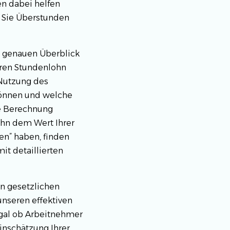
en dabei helfen
b Sie Überstunden
n genauen Überblick
hren Stundenlohn
 Nutzung des
 können und welche
ie Berechnung
ohn dem Wert Ihrer
en” haben, finden
it detaillierten
n gesetzlichen
nseren effektiven
Egal ob Arbeitnehmer
inschätzung Ihrer