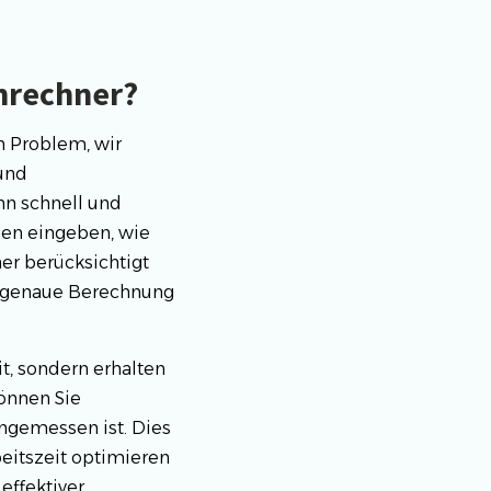
hnrechner?
n Problem, wir
 und
hn schnell und
nen eingeben, wie
er berücksichtigt
e genaue Berechnung
t, sondern erhalten
önnen Sie
angemessen ist. Dies
beitszeit optimieren
effektiver