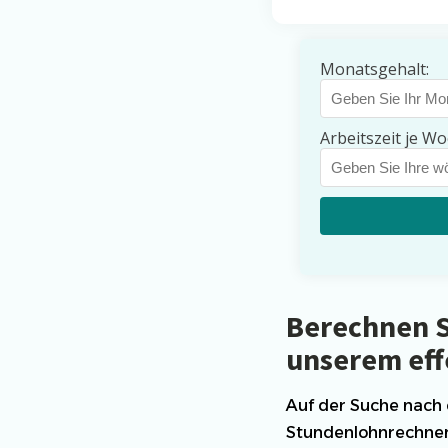
Ki-Funktionen
Stundenlohnrech
Warum ein Stund
Monatsgehalt:
Was ist ein Stund
Die Vorteile der
Arbeitszeit je Wo
Wie funktioniert 
Berechnen S
unserem eff
Auf der Suche nach
Stundenlohnrechner i