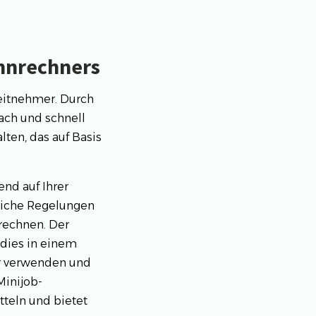
hnrechners
beitnehmer. Durch
ach und schnell
lten, das auf Basis
nd auf Ihrer
zliche Regelungen
erechnen. Der
 dies in einem
r verwenden und
Minijob-
tteln und bietet