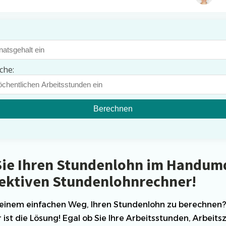
ner!
Referenzen
Orga
Über
Schauen Sie einen kleinen Auszug
enlohnrechner?
unserer Referenzen an...
enlohn und warum ist er wichtig?
 Verwendung eines Stundenlohnrechners
che:
unser effektiver Stundenlohnrechner?
Berechnen
ie Ihren Stundenlohn im Handum
ektiven Stundenlohnrechner!
 einem einfachen Weg, Ihren Stundenlohn zu berechnen?
st die Lösung! Egal ob Sie Ihre Arbeitsstunden, Arbeitsz