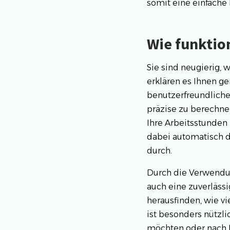
somit eine einfache 
Wie funktio
Sie sind neugierig, 
erklären es Ihnen ge
benutzerfreundlichen
präzise zu berechne
Ihre Arbeitsstunden
dabei automatisch d
durch.
Durch die Verwendun
auch eine zuverläss
herausfinden, wie vi
ist besonders nützl
möchten oder nach M