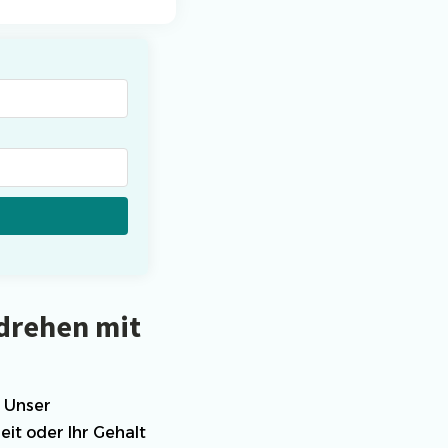
nisiere deine Aufträge in
ischtlichen Projekten
drehen mit
 Unser
eit oder Ihr Gehalt