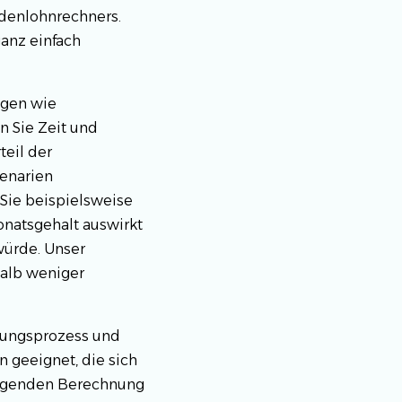
denlohnrechners.
ganz einfach
ngen wie
n Sie Zeit und
teil der
zenarien
Sie beispielsweise
onatsgehalt auswirkt
würde. Unser
halb weniger
hnungsprozess und
n geeignet, die sich
legenden Berechnung