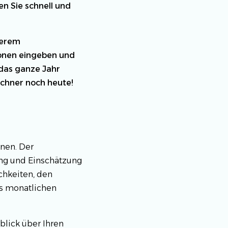
n Sie schnell und
serem
ionen eingeben und
 das ganze Jahr
chner noch heute!
enen. Der
ung und Einschätzung
chkeiten, den
es monatlichen
lick über Ihren