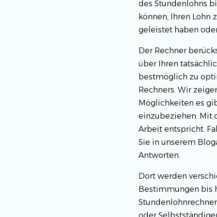
des Stundenlohns bi
können, Ihren Lohn 
geleistet haben oder
Der Rechner berücks
über Ihren tatsächl
bestmöglich zu opti
Rechners. Wir zeigen
Möglichkeiten es gi
einzubeziehen. Mit 
Arbeit entspricht. 
Sie in unserem Bloga
Antworten.
Dort werden versch
Bestimmungen bis hi
Stundenlohnrechner 
oder Selbstständiger