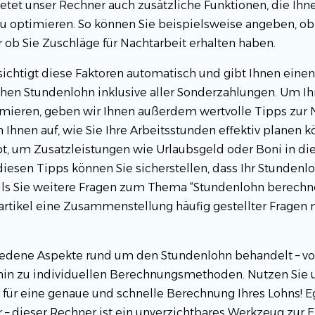
etet unser Rechner auch zusätzliche Funktionen, die Ihn
zu optimieren. So können Sie beispielsweise angeben, o
 ob Sie Zuschläge für Nachtarbeit erhalten haben.
ichtigt diese Faktoren automatisch und gibt Ihnen eine
ichen Stundenlohn inklusive aller Sonderzahlungen. Um I
mieren, geben wir Ihnen außerdem wertvolle Tipps zur
 Ihnen auf, wie Sie Ihre Arbeitsstunden effektiv planen
bt, um Zusatzleistungen wie Urlaubsgeld oder Boni in d
diesen Tipps können Sie sicherstellen, dass Ihr Stundenl
Falls Sie weitere Fragen zum Thema “Stundenlohn berechn
rtikel eine Zusammenstellung häufig gestellter Fragen m
iedene Aspekte rund um den Stundenlohn behandelt – vo
n zu individuellen Berechnungsmethoden. Nutzen Sie u
für eine genaue und schnelle Berechnung Ihres Lohns! 
 – dieser Rechner ist ein unverzichtbares Werkzeug zur E