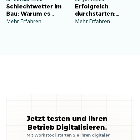
Schlechtwetter im
Erfolgreich
Bau: Warum es
durchstarten:
jeden Betrieb
Deine
Mehr Erfahren
Mehr Erfahren
betrifft und wie Sie
Grundausstattung
richtig reagieren
für die
Selbstständigkeit
im Handwerk
Jetzt testen und Ihren
Betrieb Digitalisieren.
Mit Workstool starten Sie Ihren digitalen