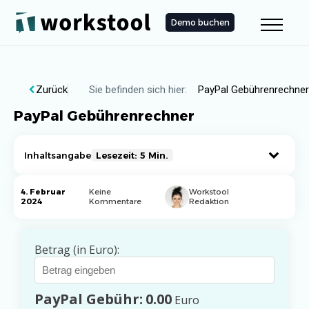
Demo buchen
Zurück
Sie befinden sich hier:
PayPal Gebührenrechner
PayPal Gebührenrechner
Inhaltsangabe
Lesezeit: 5 Min.
PayPal Gebührenrechner: Transparenz bei
4. Februar
Keine
Workstool
2024
Kommentare
Redaktion
finanziellen Transaktionen
Warum ein PayPal Gebührenrechner?
Betrag (in Euro):
Funktionsweise des Rechners
Berücksichtigung von Geschäftsanforderungen
PayPal Gebühr:
0.00
Euro