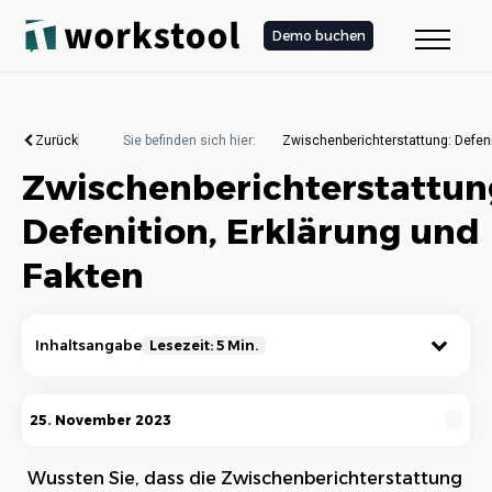
Demo buchen
Zurück
Sie befinden sich hier:
Zwischenberichterstattung: Defeni
Zwischenberichterstattun
Defenition, Erklärung und
Fakten
Inhaltsangabe
Lesezeit: 5 Min.
Definition und Bedeutung der
25. November 2023
Zwischenberichterstattung
Wussten Sie, dass die Zwischenberichterstattung
Zweck und Ziele der