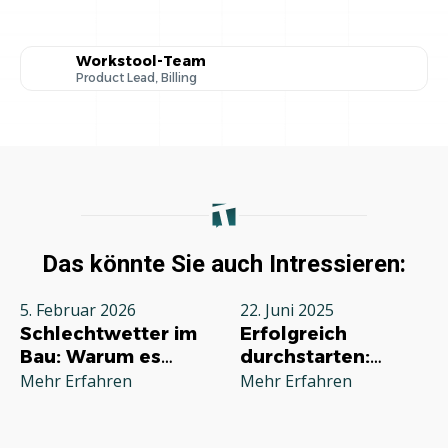
Workstool-Team
Product Lead, Billing
Das könnte Sie auch Intressieren:
5. Februar 2026
22. Juni 2025
Schlechtwetter im
Erfolgreich
Bau: Warum es
durchstarten:
jeden Betrieb
Deine
Mehr Erfahren
Mehr Erfahren
betrifft und wie Sie
Grundausstattung
richtig reagieren
für die