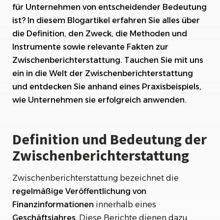
Zwischenberichterstattung
für Unternehmen von entscheidender Bedeutung
ist? In diesem Blogartikel erfahren Sie alles über
Methoden und Instrumente der
die Definition, den Zweck, die Methoden und
Zwischenberichterstattung
Instrumente sowie relevante Fakten zur
Relevante Fakten zur
Zwischenberichterstattung. Tauchen Sie mit uns
Zwischenberichterstattung
ein in die Welt der Zwischenberichterstattung
und entdecken Sie anhand eines Praxisbeispiels,
Praxisbeispiel: Anwendung der
Zwischenberichterstattung in Unternehmen
wie Unternehmen sie erfolgreich anwenden.
Definition und Bedeutung der
Zwischenberichterstattung
Zwischenberichterstattung bezeichnet die
regelmäßige Veröffentlichung von
Finanzinformationen
innerhalb eines
Geschäftsjahres
. Diese Berichte dienen dazu,