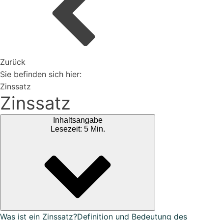
Organisiere deine Aufträge in Überischtlichen
Projekten
Zurück
Vertriebspartner werden
Sie befinden sich hier:
Zinssatz
Zinssatz
Erweiterungen
Inhaltsangabe
Rest-API Schnittstelle
Lesezeit: 5 Min.
Einfacher Import von Daten oder Lieferanten
Ki-Funktionen
Magazin
Bei uns findest du spannendes Blogartikel vieles mehr ...
Was ist ein Zinssatz?
Definition und Bedeutung des