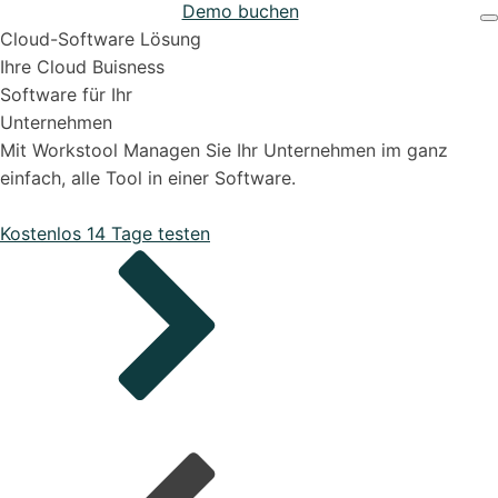
Demo buchen
Projekten
Support & Hilfe
Cloud-Software Lösung
Ihre Cloud Buisness
Software für Ihr
Unternehmen
Mit Workstool Managen Sie Ihr Unternehmen im ganz
einfach, alle Tool in einer Software.
Bestellungen
Kostenlos 14 Tage testen
Onboarding Pakete
Organisiere deine Aufträge in Überischtlichen
Projekten
Support-Pakete
Alle Funktionen ansehen