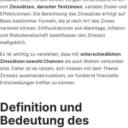
von
Zinssätzen
,
darunter
Festzinsen
, variable Zinsen und
Effektivzinsen. Die Berechnung des Zinssatzes erfolgt auf
Basis bestimmter Formeln, die je nach Art des Zinses
Referenzen
variieren können. Einflussfaktoren wie Marktlage, Inflation
Schauen Sie einen kleinen Auszug
und Risikobereitschaft beeinflussen den Zinssatz
unserer Referenzen an...
maßgeblich.
Es ist wichtig zu verstehen, dass mit
unterschiedlichen
Zinssätzen sowohl Chancen
als auch Risiken verbunden
sind. Daher ist es ratsam, sich intensiv mit dem Thema
Zinssatz auseinanderzusetzen, um fundierte finanzielle
Entscheidungen treffen zu können.
Vorlagen
Nutzen Sie unsere Kostenlosen Vorlagen um...
Definition und
Bedeutung des