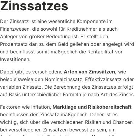
Zinssatzes
Der Zinssatz ist eine wesentliche Komponente im
Kostenlose
Rechner
Finanzwesen, die sowohl für Kreditnehmer als auch
Einfache Werte berechnen mit unseren Rechnern...
Anleger von großer Bedeutung ist. Er stellt den
Prozentsatz dar, zu dem Geld geliehen oder angelegt wird
und beeinflusst somit maßgeblich die Rentabilität von
Investitionen.
Dabei gibt es verschiedene
Arten von Zinssätzen,
wie
beispielsweise den Nominalzinssatz, Effektivzinssatz oder
variablen Zinssatz. Die Berechnung des Zinssatzes erfolgt
Wer sind wir?
auf Basis unterschiedlicher Formeln je nach Art des Zinses.
Workstool makes team work. Jung, Dynamisch und
Kreativ.
Faktoren wie Inflation,
Marktlage und Risikobereitschaft
beeinflussen den Zinssatz maßgeblich. Daher ist es
wichtig, sich über die verschiedenen Risiken und Chancen
bei verschiedenen Zinssätzen bewusst zu sein, um