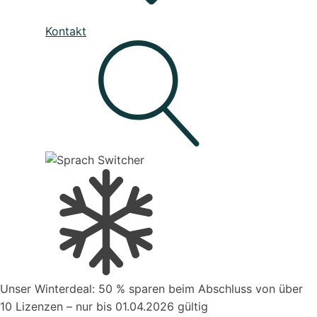
Unser Service
Kontakt
Den besten Service für Ihre Business-Software, die deine
Prozesse verbessert
Live - System Status
Mahnwesen
Organisiere deine Aufträge in Überischtlichen
Projekten
Suche
Kontakt zum Vertrieb
Unser Winterdeal: 50 % sparen beim Abschluss von über
Aufträge verwalten
10 Lizenzen – nur bis 01.04.2026 gültig
Organisiere deine Aufträge in Überischtlichen