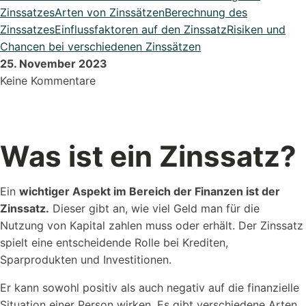
DATEV Export
Zinssatzes
Arten von Zinssätzen
Berechnung des
Übergeben Sie Ihre Daten ganze einfach an DATEV
Zinssatzes
Einflussfaktoren auf den Zinssatz
Risiken und
Chancen bei verschiedenen Zinssätzen
Lexikon
25. November 2023
Bei uns im Lexikon findest du zu allen Fachbegriffen die
Keine Kommentare
passende ...
Was ist ein Zinssatz?
Alle Erweiterungen ansehen
Organisiere deine Aufträge in Überischtlichen Projekten
Ein
wichtiger Aspekt im Bereich der Finanzen ist der
Zinssatz.
Dieser gibt an, wie viel Geld man für die
Roadmap & Ideen
Nutzung von Kapital zahlen muss oder erhält. Der Zinssatz
Eine klare Roadmap ist der Schlüssel, um innovative
spielt eine entscheidende Rolle bei Krediten,
Ideen...
Sparprodukten und Investitionen.
Er kann sowohl positiv als auch negativ auf die finanzielle
Situation einer Person wirken. Es gibt verschiedene Arten