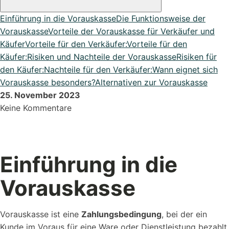
DATEV Export
Einführung in die Vorauskasse
Die Funktionsweise der
Übergeben Sie Ihre Daten ganze einfach an DATEV
Vorauskasse
Vorteile der Vorauskasse für Verkäufer und
Lexikon
Käufer
Vorteile für den Verkäufer:
Vorteile für den
Bei uns im Lexikon findest du zu allen Fachbegriffen die
Käufer:
Risiken und Nachteile der Vorauskasse
Risiken für
passende ...
den Käufer:
Nachteile für den Verkäufer:
Wann eignet sich
Vorauskasse besonders?
Alternativen zur Vorauskasse
25. November 2023
Keine Kommentare
Alle Erweiterungen ansehen
Organisiere deine Aufträge in Überischtlichen Projekten
Roadmap & Ideen
Einführung in die
Eine klare Roadmap ist der Schlüssel, um innovative
Vorauskasse
Ideen...
Vorauskasse ist eine
Zahlungsbedingung
, bei der ein
Kunde im Voraus für eine Ware oder Dienstleistung bezahlt,