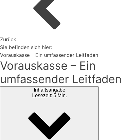
Organisiere deine Aufträge in Überischtlichen
Projekten
Zurück
Vertriebspartner werden
Sie befinden sich hier:
Vorauskasse – Ein umfassender Leitfaden
Vorauskasse – Ein
Erweiterungen
umfassender Leitfaden
Rest-API Schnittstelle
Einfacher Import von Daten oder Lieferanten
Inhaltsangabe
Ki-Funktionen
Lesezeit: 5 Min.
Magazin
Bei uns findest du spannendes Blogartikel vieles mehr ...