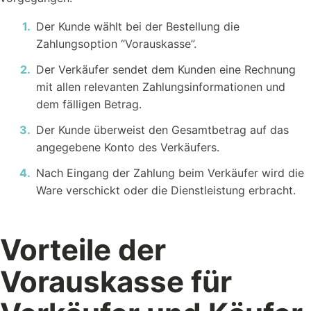
Der Kunde wählt bei der Bestellung die
Zahlungsoption “Vorauskasse”.
Kostenlose
Rechner
Der Verkäufer sendet dem Kunden eine Rechnung
Einfache Werte berechnen mit unseren Rechnern...
mit allen relevanten Zahlungsinformationen und
dem fälligen Betrag.
Der Kunde überweist den Gesamtbetrag auf das
angegebene Konto des Verkäufers.
Nach Eingang der Zahlung beim Verkäufer wird die
Ware verschickt oder die Dienstleistung erbracht.
Wer sind wir?
Workstool makes team work. Jung, Dynamisch und
Kreativ.
Vorteile der
Vorauskasse für