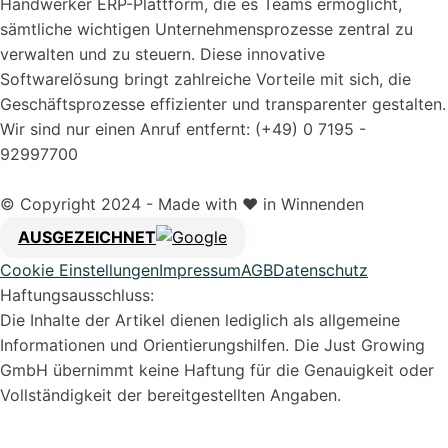
Handwerker ERP-Plattform, die es Teams ermöglicht,
sämtliche wichtigen Unternehmensprozesse zentral zu
verwalten und zu steuern. Diese innovative
Softwarelösung bringt zahlreiche Vorteile mit sich, die
Geschäftsprozesse effizienter und transparenter gestalten.
Wir sind nur einen Anruf entfernt: (+49) 0 7195 -
92997700
© Copyright 2024 - Made with ❤️ in Winnenden
AUSGEZEICHNET
Cookie Einstellungen
Impressum
AGB
Datenschutz
Haftungsausschluss:
Die Inhalte der Artikel dienen lediglich als allgemeine
Informationen und Orientierungshilfen. Die Just Growing
Syvera Accessify
GmbH übernimmt keine Haftung für die Genauigkeit oder
Barrierefreiheits-Tools
Vollständigkeit der bereitgestellten Angaben.