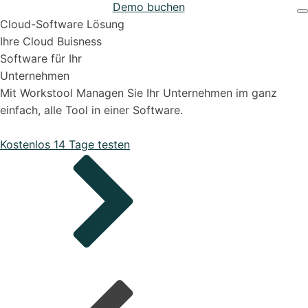
Demo buchen
Projekten
Support & Hilfe
Cloud-Software Lösung
Ihre Cloud Buisness
Software für Ihr
Unternehmen
Mit Workstool Managen Sie Ihr Unternehmen im ganz
einfach, alle Tool in einer Software.
Bestellungen
Kostenlos 14 Tage testen
Onboarding Pakete
Organisiere deine Aufträge in Überischtlichen
Projekten
Support-Pakete
Alle Funktionen ansehen