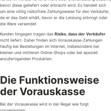
bevor diese geliefert oder erbracht wird. Es handelt sich
um eine völlig risikofreie Zahlungsweise für den Verkäufer,
da er das Geld erhält, bevor er die Leistung erbringt oder
Referenzen
die Ware versendet.
Schauen Sie einen kleinen Auszug
Kunden hingegen tragen das
Risiko, dass der Verkäufer
unserer Referenzen an...
nicht liefert. Daher finden sich Vorauskasse-Zahlungen
häufig bei Bestellungen im Internet, insbesondere bei
kleinen und mittleren Online-Shops oder bei speziell
anzufertigenden Produkten.
Die Funktionsweise
Vorlagen
Nutzen Sie unsere Kostenlosen Vorlagen um...
der Vorauskasse
Bei der Vorauskasse wird in der Regel wie folgt
vorgegangen: