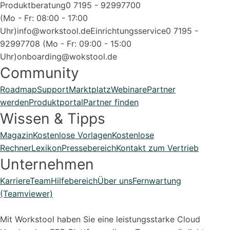
Produktberatung
0 7195 - 92997700
(Mo - Fr: 08:00 - 17:00
Uhr)
info@workstool.de
Einrichtungsservice
0 7195 -
92997708 (Mo - Fr: 09:00 - 15:00
Uhr)
onboarding@wokstool.de
Community
Roadmap
Support
Marktplatz
Webinare
Partner
werden
Produktportal
Partner finden
Wissen & Tipps
Magazin
Kostenlose Vorlagen
Kostenlose
Rechner
Lexikon
Pressebereich
Kontakt zum Vertrieb
Unternehmen
Karriere
Team
Hilfebereich
Über uns
Fernwartung
(Teamviewer)
Mit Workstool haben Sie eine leistungsstarke Cloud