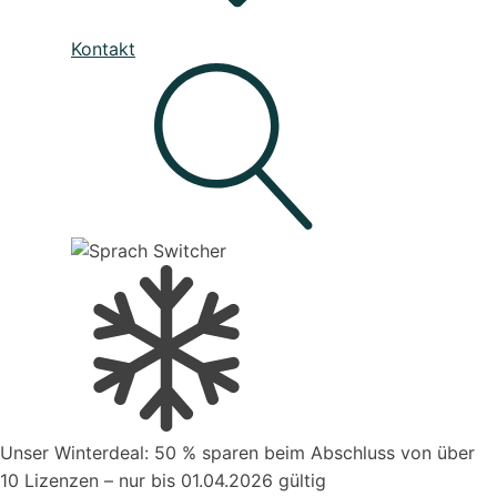
Unser Service
Kontakt
Den besten Service für Ihre Business-Software, die deine
Prozesse verbessert
Live - System Status
Mahnwesen
Organisiere deine Aufträge in Überischtlichen
Projekten
Suche
Kontakt zum Vertrieb
Unser Winterdeal: 50 % sparen beim Abschluss von über
Aufträge verwalten
10 Lizenzen – nur bis 01.04.2026 gültig
Organisiere deine Aufträge in Überischtlichen