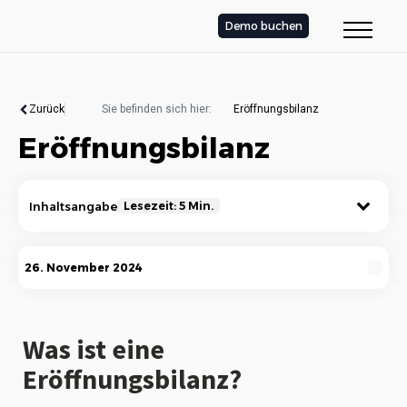
Demo buchen
Zurück
Sie befinden sich hier:
Eröffnungsbilanz
Eröffnungsbilanz
Inhaltsangabe
Lesezeit: 5 Min.
Was ist eine Eröffnungsbilanz?
26. November 2024
Definition und rechtliche Grundlagen
Aufbau und Struktur der Eröffnungsbilanz
Was ist eine
Eröffnungsbilanz?
Die Bedeutung der Eröffnungsbilanz