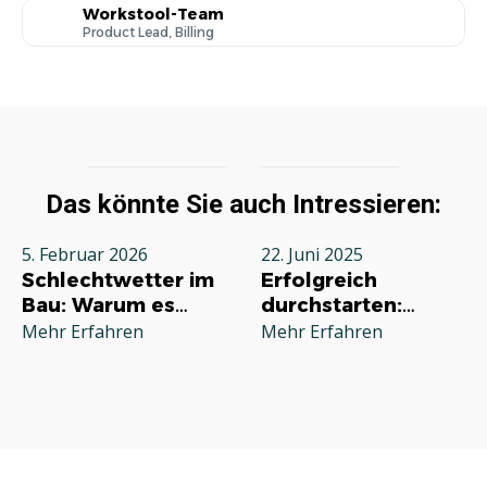
Workstool-Team
Product Lead, Billing
Das könnte Sie auch Intressieren:
5. Februar 2026
22. Juni 2025
Schlechtwetter im
Erfolgreich
Bau: Warum es
durchstarten:
jeden Betrieb
Deine
Mehr Erfahren
Mehr Erfahren
betrifft und wie Sie
Grundausstattung
richtig reagieren
für die
Selbstständigkeit
im Handwerk