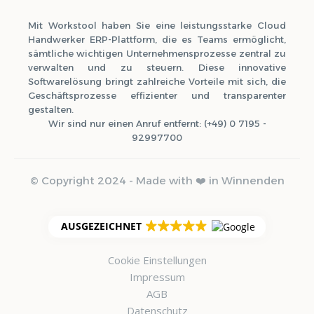
Mit Workstool haben Sie eine leistungsstarke Cloud
Handwerker ERP-Plattform, die es Teams ermöglicht,
sämtliche wichtigen Unternehmensprozesse zentral zu
verwalten und zu steuern. Diese innovative
Softwarelösung bringt zahlreiche Vorteile mit sich, die
Geschäftsprozesse effizienter und transparenter
gestalten.
Wir sind nur einen Anruf entfernt: (+49) 0 7195 -
92997700
© Copyright 2024 - Made with ❤️ in Winnenden
AUSGEZEICHNET
Cookie Einstellungen
Impressum
AGB
Datenschutz