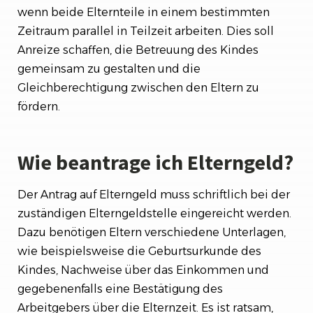
wenn beide Elternteile in einem bestimmten
Zeitraum parallel in Teilzeit arbeiten. Dies soll
Anreize schaffen, die Betreuung des Kindes
gemeinsam zu gestalten und die
Gleichberechtigung zwischen den Eltern zu
fördern.
Wie beantrage ich Elterngeld?
Der Antrag auf Elterngeld muss schriftlich bei der
zuständigen Elterngeldstelle eingereicht werden.
Dazu benötigen Eltern verschiedene Unterlagen,
wie beispielsweise die Geburtsurkunde des
Kindes, Nachweise über das Einkommen und
gegebenenfalls eine Bestätigung des
Arbeitgebers über die Elternzeit. Es ist ratsam,