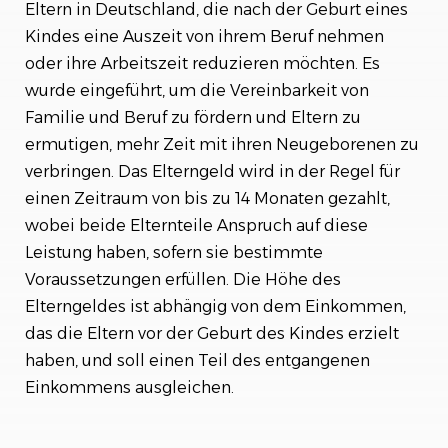
Eltern in Deutschland, die nach der Geburt eines
Wie beantrage ich Elterngeld?
Kindes eine Auszeit von ihrem Beruf nehmen
Fazit
oder ihre Arbeitszeit reduzieren möchten. Es
wurde eingeführt, um die Vereinbarkeit von
Familie und Beruf zu fördern und Eltern zu
ermutigen, mehr Zeit mit ihren Neugeborenen zu
verbringen. Das Elterngeld wird in der Regel für
einen Zeitraum von bis zu 14 Monaten gezahlt,
wobei beide Elternteile Anspruch auf diese
Leistung haben, sofern sie bestimmte
Voraussetzungen erfüllen. Die Höhe des
Elterngeldes ist abhängig von dem Einkommen,
das die Eltern vor der Geburt des Kindes erzielt
haben, und soll einen Teil des entgangenen
Einkommens ausgleichen.