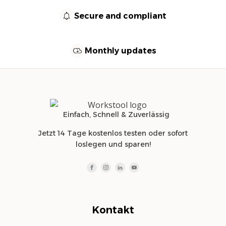
Secure and compliant
Monthly updates
Einfach, Schnell & Zuverlässig
Jetzt 14 Tage kostenlos testen oder sofort
loslegen und sparen!
Kontakt