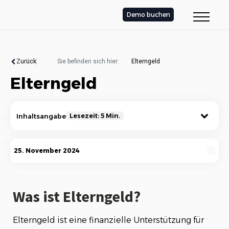
Demo buchen
Zurück
Sie befinden sich hier:
Elterngeld
Elterngeld
Inhaltsangabe
Lesezeit: 5 Min.
Was ist Elterngeld?
25. November 2024
Wer hat Anspruch auf Elterngeld?
Wie wird das Elterngeld berechnet?
Was ist Elterngeld?
Elterngeld Plus und Partnerschaftsbonus
Elterngeld ist eine finanzielle Unterstützung für