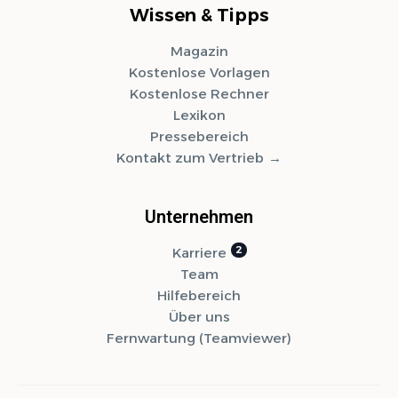
Wissen & Tipps
Magazin
Kostenlose Vorlagen
Kostenlose Rechner
Lexikon
Pressebereich
Kontakt zum Vertrieb
Unternehmen
Karriere
Team
Hilfebereich
Über uns
Fernwartung (Teamviewer)