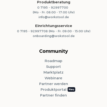
Produktberatung
0 7195 - 92997700
(Mo - Fr: 08:00 - 17:00 Uhr)
info@workstool.de
Einrichtungsservice
0 7195 - 92997708 (Mo - Fr: 09:00 - 15:00 Uhr)
onboarding@wokstool.de
Community
Roadmap
Support
Marktplatz
Webinare
Partner werden
Produktportal
Partner finden