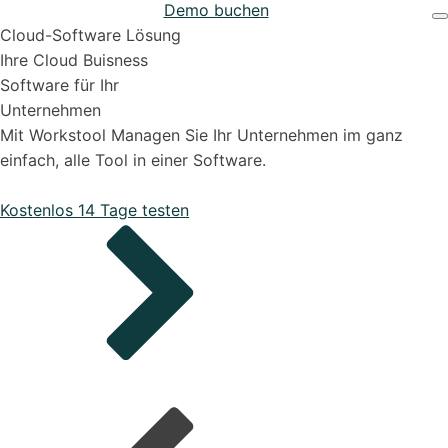
Demo buchen
Projekten
Support & Hilfe
Cloud-Software Lösung
Ihre Cloud Buisness
Software für Ihr
Unternehmen
Mit Workstool Managen Sie Ihr Unternehmen im ganz
einfach, alle Tool in einer Software.
Bestellungen
Kostenlos 14 Tage testen
Onboarding Pakete
Organisiere deine Aufträge in Überischtlichen
Projekten
Support-Pakete
Alle Funktionen ansehen