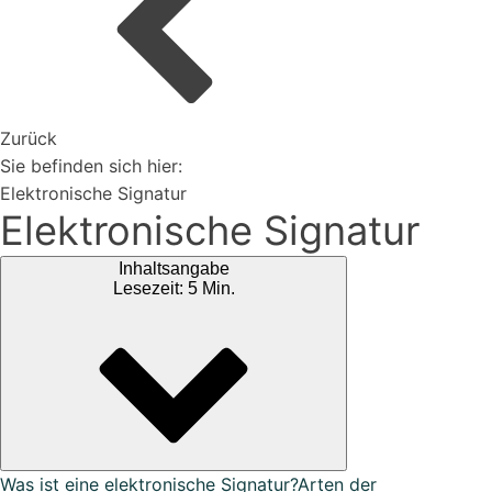
Organisiere deine Aufträge in Überischtlichen
Projekten
Zurück
Vertriebspartner werden
Sie befinden sich hier:
Elektronische Signatur
Elektronische Signatur
Erweiterungen
Inhaltsangabe
Rest-API Schnittstelle
Lesezeit: 5 Min.
Einfacher Import von Daten oder Lieferanten
Ki-Funktionen
Magazin
Bei uns findest du spannendes Blogartikel vieles mehr ...
Was ist eine elektronische Signatur?
Arten der