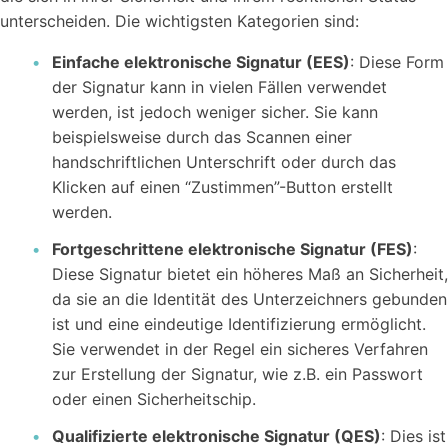
unterscheiden. Die wichtigsten Kategorien sind:
Einfache elektronische Signatur (EES)
: Diese Form
Kostenlose
Rechner
der Signatur kann in vielen Fällen verwendet
Einfache Werte berechnen mit unseren Rechnern...
werden, ist jedoch weniger sicher. Sie kann
beispielsweise durch das Scannen einer
handschriftlichen Unterschrift oder durch das
Klicken auf einen “Zustimmen”-Button erstellt
werden.
Fortgeschrittene elektronische Signatur (FES)
:
Diese Signatur bietet ein höheres Maß an Sicherheit,
Wer sind wir?
da sie an die Identität des Unterzeichners gebunden
Workstool makes team work. Jung, Dynamisch und
ist und eine eindeutige Identifizierung ermöglicht.
Kreativ.
Sie verwendet in der Regel ein sicheres Verfahren
zur Erstellung der Signatur, wie z.B. ein Passwort
oder einen Sicherheitschip.
Qualifizierte elektronische Signatur (QES)
: Dies ist