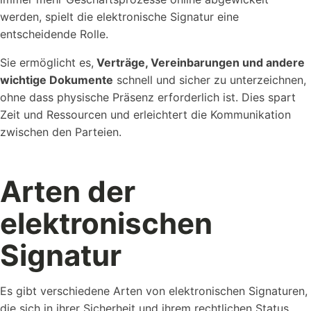
werden, spielt die elektronische Signatur eine
entscheidende Rolle.
Referenzen
Sie ermöglicht es,
Verträge, Vereinbarungen und andere
Schauen Sie einen kleinen Auszug
wichtige Dokumente
schnell und sicher zu unterzeichnen,
unserer Referenzen an...
ohne dass physische Präsenz erforderlich ist. Dies spart
Zeit und Ressourcen und erleichtert die Kommunikation
zwischen den Parteien.
Arten der
elektronischen
Vorlagen
Nutzen Sie unsere Kostenlosen Vorlagen um...
Signatur
Es gibt verschiedene Arten von elektronischen Signaturen,
die sich in ihrer Sicherheit und ihrem rechtlichen Status