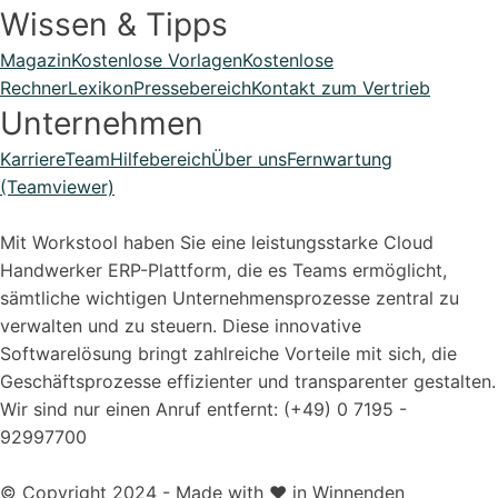
Wissen & Tipps
Magazin
Kostenlose Vorlagen
Kostenlose
Rechner
Lexikon
Pressebereich
Kontakt zum Vertrieb
Unternehmen
Karriere
Team
Hilfebereich
Über uns
Fernwartung
(Teamviewer)
Mit Workstool haben Sie eine leistungsstarke Cloud
Handwerker ERP-Plattform, die es Teams ermöglicht,
sämtliche wichtigen Unternehmensprozesse zentral zu
verwalten und zu steuern. Diese innovative
Softwarelösung bringt zahlreiche Vorteile mit sich, die
Geschäftsprozesse effizienter und transparenter gestalten.
Wir sind nur einen Anruf entfernt: (+49) 0 7195 -
92997700
© Copyright 2024 - Made with ❤️ in Winnenden