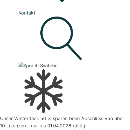
Unser Service
Kontakt
Den besten Service für Ihre Business-Software, die deine
Prozesse verbessert
Live - System Status
Mahnwesen
Organisiere deine Aufträge in Überischtlichen
Projekten
Suche
Kontakt zum Vertrieb
Unser Winterdeal: 50 % sparen beim Abschluss von über
Aufträge verwalten
10 Lizenzen – nur bis 01.04.2026 gültig
Organisiere deine Aufträge in Überischtlichen