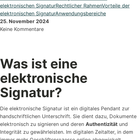
DATEV Export
elektronischen Signatur
Rechtlicher Rahmen
Vorteile der
Übergeben Sie Ihre Daten ganze einfach an DATEV
elektronischen Signatur
Anwendungsbereiche
25. November 2024
Lexikon
Keine Kommentare
Bei uns im Lexikon findest du zu allen Fachbegriffen die
passende ...
Was ist eine
Alle Erweiterungen ansehen
elektronische
Organisiere deine Aufträge in Überischtlichen Projekten
Signatur?
Roadmap & Ideen
Eine klare Roadmap ist der Schlüssel, um innovative
Die elektronische Signatur ist ein digitales Pendant zur
Ideen...
handschriftlichen Unterschrift. Sie dient dazu, Dokumente
elektronisch zu signieren und deren
Authentizität
und
Integrität zu gewährleisten. Im digitalen Zeitalter, in dem
immer mehr Geschäftsprozesse online abgewickelt