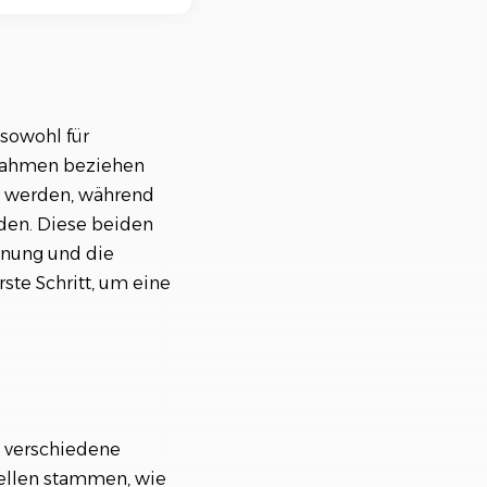
nisiere deine Aufträge in
ischtlichen Projekten
sowohl für
nnahmen beziehen
n werden, während
den. Diese beiden
anung und die
rste Schritt, um eine
h verschiedene
uellen stammen, wie