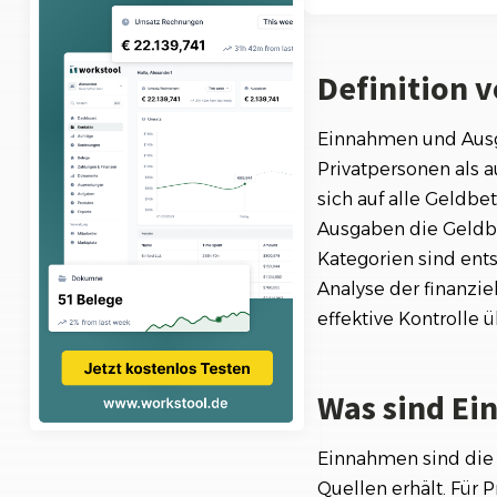
Ki-Funktionen
Was sind Einnah
Definition 
Was sind Ausgab
Das Verhältnis 
Einnahmen und Ausga
Privatpersonen als 
Tipps zur Verbes
sich auf alle Geld
Ausgaben die Geldbe
Kategorien sind ent
Analyse der finanzie
effektive Kontrolle 
Was sind E
Einnahmen sind die 
Quellen erhält. Für