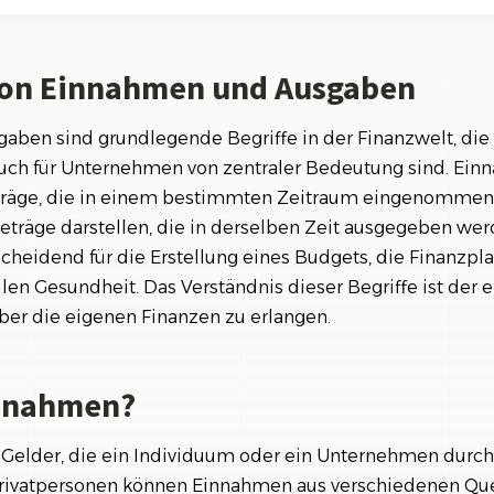
Referenzen
Orga
men?
Über
Schauen Sie einen kleinen Auszug
unserer Referenzen an...
von Einnahmen und Ausgaben
en?
zwischen Einnahmen und Ausgaben
ben sind grundlegende Begriffe in der Finanzwelt, die 
auch für Unternehmen von zentraler Bedeutung sind. Ei
serung der Einnahmen und Kontrolle der Ausgaben
beträge, die in einem bestimmten Zeitraum eingenomme
träge darstellen, die in derselben Zeit ausgegeben wer
scheidend für die Erstellung eines Budgets, die Finanzpl
llen Gesundheit. Das Verständnis dieser Begriffe ist der e
über die eigenen Finanzen zu erlangen.
innahmen?
Gelder, die ein Individuum oder ein Unternehmen durc
 Privatpersonen können Einnahmen aus verschiedenen Q