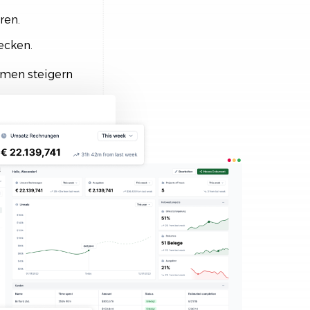
ren.
ecken.
hmen steigern