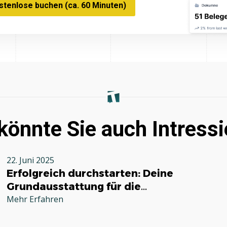
tenlose buchen (ca. 60 Minuten)
könnte Sie auch Intressi
22. Juni 2025
Erfolgreich durchstarten: Deine
Grundausstattung für die
Selbstständigkeit im Handwerk
Mehr Erfahren