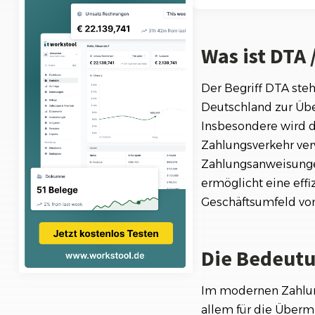
Ki-Funktionen
Die Bedeutung v
Was ist DTA
Wie funktioniert
Vorteile von DTA
Der Begriff DTA steh
Deutschland zur Üb
Fazit: DTA / DTA
Insbesondere wird 
Zahlungsverkehr ver
Zahlungsanweisungen
ermöglicht eine eff
Geschäftsumfeld vo
Die Bedeutu
Im modernen Zahlung
allem für die Überm