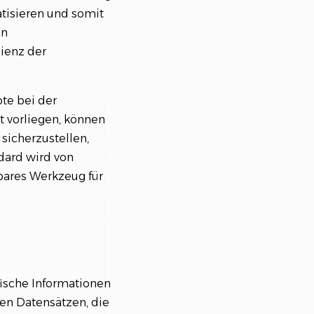
isieren und somit
an
ienz der
te bei der
t vorliegen, können
 sicherzustellen,
dard wird von
tbares Werkzeug für
fische Informationen
en Datensätzen, die