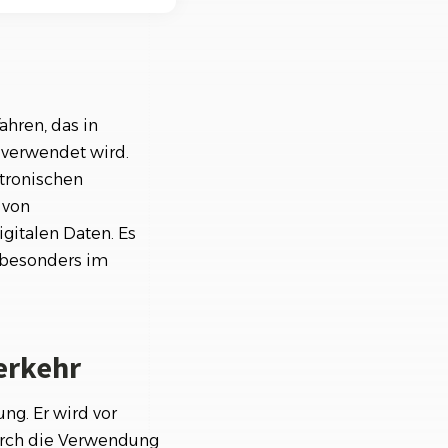
nisiere deine Aufträge in
ischtlichen Projekten
ahren, das in
verwendet wird.
tronischen
 von
gitalen Daten. Es
t besonders im
erkehr
g. Er wird vor
urch die Verwendung