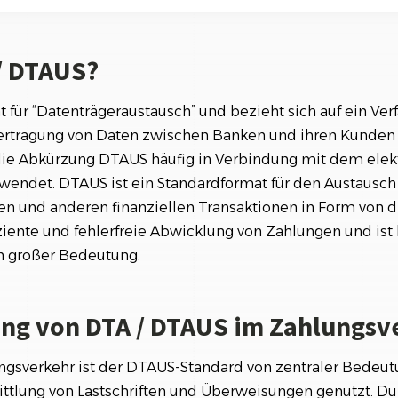
Referenzen
Orga
on DTA / DTAUS im Zahlungsverkehr
Über
Schauen Sie einen kleinen Auszug
unserer Referenzen an...
 / DTAUS?
 DTA / DTAUS?
 / DTAUS für Verbraucher und Unternehmen
t für “Datenträgeraustausch” und bezieht sich auf ein Verf
ertragung von Daten zwischen Banken und ihren Kunden 
US als Schlüsseltechnologie im Zahlungsverkehr
die Abkürzung DTAUS häufig in Verbindung mit dem elek
wendet. DTAUS ist ein Standardformat für den Austausch
 und anderen finanziellen Transaktionen in Form von di
iziente und fehlerfreie Abwicklung von Zahlungen und is
n großer Bedeutung.
ng von DTA / DTAUS im Zahlungsv
sverkehr ist der DTAUS-Standard von zentraler Bedeutun
ittlung von Lastschriften und Überweisungen genutzt. D