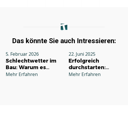
Das könnte Sie auch Intressieren:
5. Februar 2026
22. Juni 2025
Schlechtwetter im
Erfolgreich
Bau: Warum es
durchstarten:
jeden Betrieb
Deine
Mehr Erfahren
Mehr Erfahren
betrifft und wie Sie
Grundausstattung
richtig reagieren
für die
Selbstständigkeit
im Handwerk