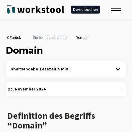
Demo buchen
Zurück
Sie befinden sich hier:
Domain
Domain
Inhaltsangabe
Lesezeit: 5 Min.
Definition des Begriffs “Domain”
23. November 2024
Wie funktioniert eine Domain?
Arten von Domains
Definition des Begriffs
“Domain”
Die Bedeutung einer Domain für Unternehmen