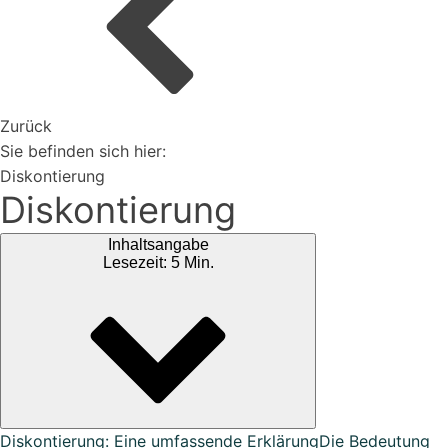
Organisiere deine Aufträge in Überischtlichen
Projekten
Zurück
Vertriebspartner werden
Sie befinden sich hier:
Diskontierung
Diskontierung
Erweiterungen
Inhaltsangabe
Rest-API Schnittstelle
Lesezeit: 5 Min.
Einfacher Import von Daten oder Lieferanten
Ki-Funktionen
Magazin
Bei uns findest du spannendes Blogartikel vieles mehr ...
Diskontierung: Eine umfassende Erklärung
Die Bedeutung