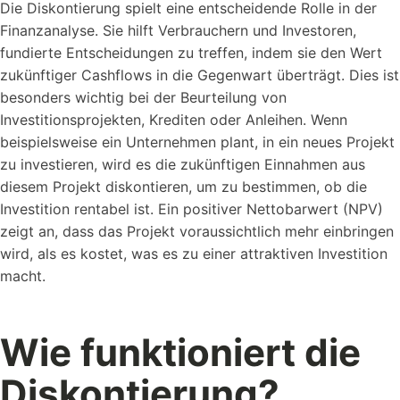
Die Diskontierung spielt eine entscheidende Rolle in der
Finanzanalyse. Sie hilft Verbrauchern und Investoren,
fundierte Entscheidungen zu treffen, indem sie den Wert
Kostenlose
Rechner
zukünftiger Cashflows in die Gegenwart überträgt. Dies ist
Einfache Werte berechnen mit unseren Rechnern...
besonders wichtig bei der Beurteilung von
Investitionsprojekten, Krediten oder Anleihen. Wenn
beispielsweise ein Unternehmen plant, in ein neues Projekt
zu investieren, wird es die zukünftigen Einnahmen aus
diesem Projekt diskontieren, um zu bestimmen, ob die
Investition rentabel ist. Ein positiver Nettobarwert (NPV)
zeigt an, dass das Projekt voraussichtlich mehr einbringen
wird, als es kostet, was es zu einer attraktiven Investition
Wer sind wir?
macht.
Workstool makes team work. Jung, Dynamisch und
Kreativ.
Wie funktioniert die
Diskontierung?