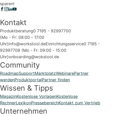
sparen!
Kontakt
Produktberatung
0 7195 - 92997700
(Mo - Fr: 08:00 - 17:00
Uhr)
info@workstool.de
Einrichtungsservice
0 7195 -
92997708 (Mo - Fr: 09:00 - 15:00
Uhr)
onboarding@wokstool.de
Community
Roadmap
Support
Marktplatz
Webinare
Partner
werden
Produktportal
Partner finden
Wissen & Tipps
Magazin
Kostenlose Vorlagen
Kostenlose
Rechner
Lexikon
Pressebereich
Kontakt zum Vertrieb
Unternehmen