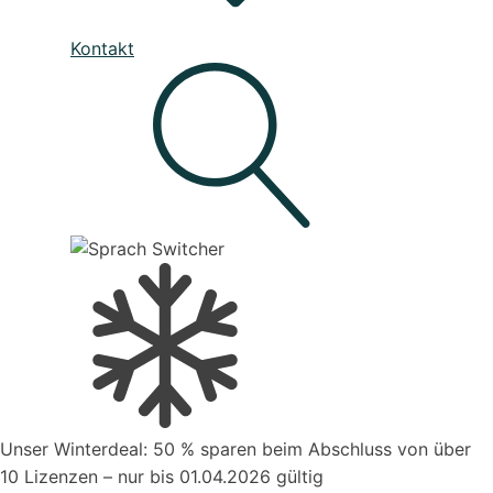
Unser Service
Kontakt
Den besten Service für Ihre Business-Software, die deine
Prozesse verbessert
Live - System Status
Mahnwesen
Organisiere deine Aufträge in Überischtlichen
Projekten
Suche
Kontakt zum Vertrieb
Unser Winterdeal: 50 % sparen beim Abschluss von über
Aufträge verwalten
10 Lizenzen – nur bis 01.04.2026 gültig
Organisiere deine Aufträge in Überischtlichen