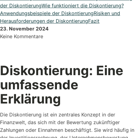
DATEV Export
der Diskontierung
Wie funktioniert die Diskontierung?
Übergeben Sie Ihre Daten ganze einfach an DATEV
Anwendungsbeispiele der Diskontierung
Risiken und
Herausforderungen der Diskontierung
Fazit
Lexikon
23. November 2024
Bei uns im Lexikon findest du zu allen Fachbegriffen die
Keine Kommentare
passende ...
Diskontierung: Eine
Alle Erweiterungen ansehen
Organisiere deine Aufträge in Überischtlichen Projekten
umfassende
Erklärung
Roadmap & Ideen
Eine klare Roadmap ist der Schlüssel, um innovative
Ideen...
Die Diskontierung ist ein zentrales Konzept in der
Finanzwelt, das sich mit der Bewertung zukünftiger
Zahlungen oder Einnahmen beschäftigt. Sie wird häufig in
der Investitionsrechnung, der Unternehmensbewertung