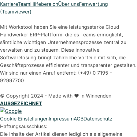
Karriere
Team
Hilfebereich
Über uns
Fernwartung
(Teamviewer)
Mit Workstool haben Sie eine leistungsstarke Cloud
Handwerker ERP-Plattform, die es Teams ermöglicht,
sämtliche wichtigen Unternehmensprozesse zentral zu
verwalten und zu steuern. Diese innovative
Softwarelösung bringt zahlreiche Vorteile mit sich, die
Geschäftsprozesse effizienter und transparenter gestalten.
Wir sind nur einen Anruf entfernt: (+49) 0 7195 -
92997700
© Copyright 2024 - Made with ❤️ in Winnenden
AUSGEZEICHNET
Cookie Einstellungen
Impressum
AGB
Datenschutz
Haftungsausschluss:
Syvera Accessify
Die Inhalte der Artikel dienen lediglich als allgemeine