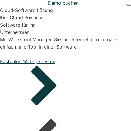
Demo buchen
Projekten
Support & Hilfe
Cloud-Software Lösung
Ihre Cloud Buisness
Software für Ihr
Unternehmen
Mit Workstool Managen Sie Ihr Unternehmen im ganz
einfach, alle Tool in einer Software.
Bestellungen
Kostenlos 14 Tage testen
Onboarding Pakete
Organisiere deine Aufträge in Überischtlichen
Projekten
Support-Pakete
Alle Funktionen ansehen