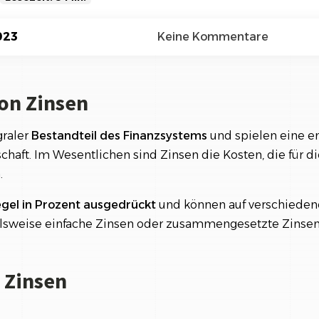
Referenzen
Orga
Über
Schauen Sie einen kleinen Auszug
nsen
023
Keine Kommentare
unserer Referenzen an...
en
e für Sparer
von Zinsen
smöglichkeiten
graler
Bestandteil
des
Finanzsystems
und spielen eine e
estitionen
schaft. Im Wesentlichen sind Zinsen die Kosten, die für 
ber Zinsen
.
sen
gel in Prozent ausgedrückt
und können auf verschieden
er Zentralbanken
elsweise einfache Zinsen oder zusammengesetzte Zinsen
nsen
 Zinsen