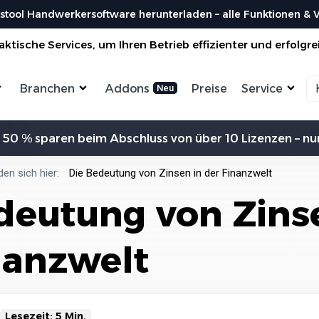
stool Handwerkersoftware herunterladen – alle Funktionen & Vo
ktische Services, um Ihren Betrieb effizienter und erfolgre
Branchen
Addons
Preise
Service
Zeiterfassung
Kommunikation
Kalkulation
Ein
 50 % sparen beim Abschluss von über 10 Lizenzen – nur
ensterbauer
Enegrieberater
Magazin
Vorl
aler
Hausverwalter
Bei uns findest du spannendes Blogartikel
Nutzen 
Aufträge verwalten
Erw
vieles mehr ...
den sich hier:
Die Bedeutung von Zinsen in der Finanzwelt
liesenleger
Büroservice
Organisiere deine Aufträge in
Überischtlichen Projekten
Koste
deutung von Zins
rockenbauer
Hausmeister
Res
Lexikon
Einfach
Einf
odenleger
Gebäudereinigung
Bei uns im Lexikon findest du zu allen
Rechner
Lief
Bestellungen
Fachbegriffen die passende ...
Organisiere deine Aufträge in
nanzwelt
Überischtlichen Projekten
Wer s
DA
Roadmap & Ideen
Worksto
Über
ein
Eine klare Roadmap ist der Schlüssel, um
Alle Funktionen ansehen
und Krea
innovative Ideen...
Organisiere deine Aufträge in
Überischtlichen Projekten
Lesezeit: 5 Min.
Al