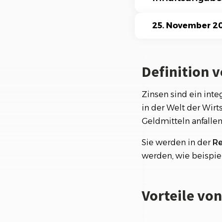
Ki-Funktionen
Definition von Zi
25. November 2
Vorteile von Zins
1. Einnahmequell
Definition 
2. Finanzierung
Zinsen sind ein inte
3. Anreiz für Inv
in der Welt der Wirt
Wissenswertes ü
Geldmitteln anfallen
1. Arten von Zin
Sie werden in der
Re
2. Zinspolitik d
werden, wie beispi
3. Risiken von Zi
Vorteile von