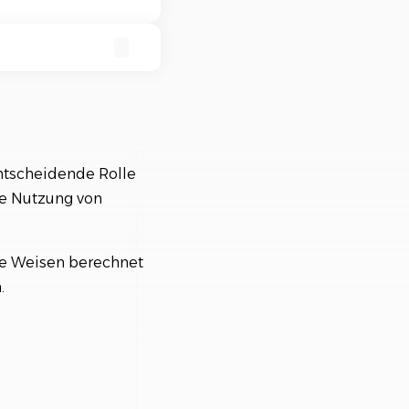
nisiere deine Aufträge in
ischtlichen Projekten
ntscheidende Rolle
die Nutzung von
e Weisen berechnet
.