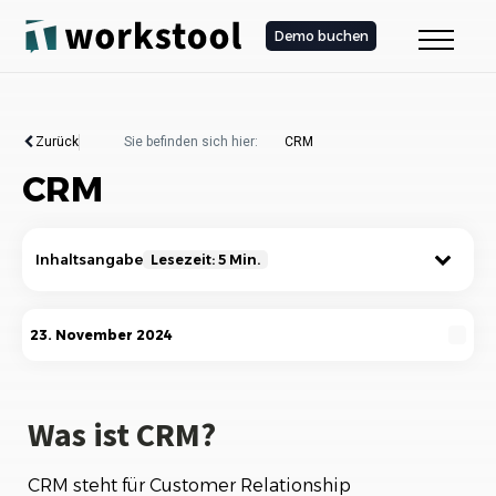
Demo buchen
Zurück
Sie befinden sich hier:
CRM
CRM
Inhaltsangabe
Lesezeit: 5 Min.
Was ist CRM?
23. November 2024
Die Bedeutung von CRM
Wie funktioniert CRM?
Was ist CRM?
Vorteile von CRM
CRM steht für Customer Relationship