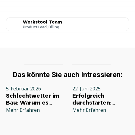
Workstool-Team
Product Lead, Billing
Das könnte Sie auch Intressieren:
5. Februar 2026
22. Juni 2025
Schlechtwetter im
Erfolgreich
Bau: Warum es
durchstarten:
jeden Betrieb
Deine
Mehr Erfahren
Mehr Erfahren
betrifft und wie Sie
Grundausstattung
richtig reagieren
für die
Selbstständigkeit