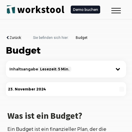
Demo buchen
Zurück
Sie befinden sich hier:
Budget
Budget
Inhaltsangabe
Lesezeit: 5 Min.
Was ist ein Budget?
23. November 2024
Die Bedeutung eines Budgets
Wie erstellt man ein Budget?
Was ist ein Budget?
Arten von Budgets
Ein Budget ist ein finanzieller Plan, der die