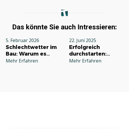
Das könnte Sie auch Intressieren:
5. Februar 2026
22. Juni 2025
Schlechtwetter im
Erfolgreich
Bau: Warum es
durchstarten:
jeden Betrieb
Deine
Mehr Erfahren
Mehr Erfahren
betrifft und wie Sie
Grundausstattung
richtig reagieren
für die
Selbstständigkeit
im Handwerk