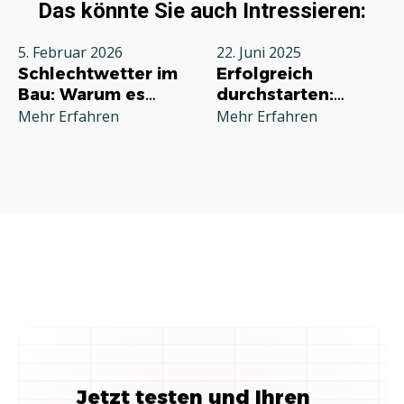
Das könnte Sie auch Intressieren:
5. Februar 2026
22. Juni 2025
Schlechtwetter im
Erfolgreich
Bau: Warum es
durchstarten:
jeden Betrieb
Deine
Mehr Erfahren
Mehr Erfahren
betrifft und wie Sie
Grundausstattung
richtig reagieren
für die
Selbstständigkeit
im Handwerk
Jetzt testen und Ihren