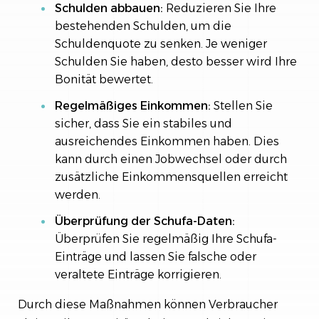
Schulden abbauen:
Reduzieren Sie Ihre
bestehenden Schulden, um die
Schuldenquote zu senken. Je weniger
Schulden Sie haben, desto besser wird Ihre
Bonität bewertet.
Regelmäßiges Einkommen:
Stellen Sie
sicher, dass Sie ein stabiles und
ausreichendes Einkommen haben. Dies
kann durch einen Jobwechsel oder durch
zusätzliche Einkommensquellen erreicht
werden.
Überprüfung der Schufa-Daten:
Überprüfen Sie regelmäßig Ihre Schufa-
Einträge und lassen Sie falsche oder
veraltete Einträge korrigieren.
Durch diese Maßnahmen können Verbraucher