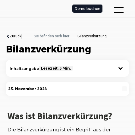
Demo buchen
Zurück
Sie befinden sich hier:
Bilanzverkürzung
Bilanzverkürzung
Inhaltsangabe
Lesezeit: 5 Min.
Was ist Bilanzverkürzung?
23. November 2024
Ursachen der Bilanzverkürzung
Auswirkungen der Bilanzverkürzung
Was ist Bilanzverkürzung?
Bilanzverkürzung im Vergleich zur
Die Bilanzverkürzung ist ein Begriff aus der
Bilanzvergrößerung