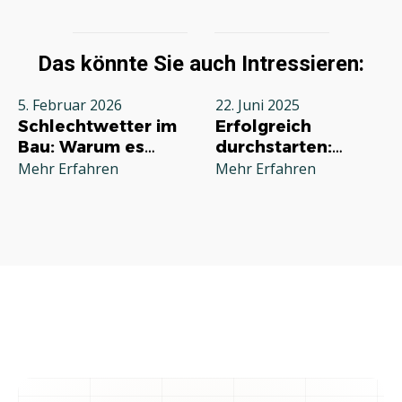
Das könnte Sie auch Intressieren:
5. Februar 2026
22. Juni 2025
Schlechtwetter im
Erfolgreich
Bau: Warum es
durchstarten:
jeden Betrieb
Deine
Mehr Erfahren
Mehr Erfahren
betrifft und wie Sie
Grundausstattung
richtig reagieren
für die
Selbstständigkeit
im Handwerk