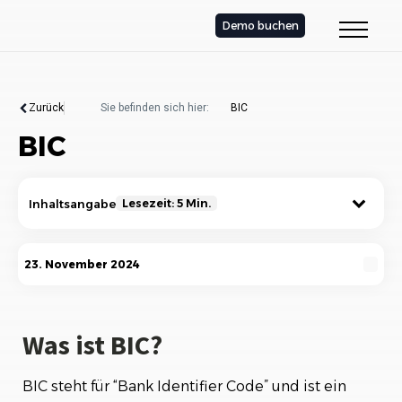
Demo buchen
Zurück
Sie befinden sich hier:
BIC
BIC
Inhaltsangabe
Lesezeit: 5 Min.
Was ist BIC?
23. November 2024
Aufbau des BIC
Die Bedeutung des BIC im Zahlungsverkehr
Was ist BIC?
Wie finde ich meinen BIC?
BIC steht für “Bank Identifier Code” und ist ein