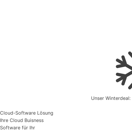
Live - System Status
Mahnwesen
Organisiere deine Aufträge in Überischtlichen Projekten
Kontakt zum Vertrieb
Aufträge verwalten
Unser Winterdeal:
Organisiere deine Aufträge in Überischtlichen Projekten
Support & Hilfe
Cloud-Software Lösung
Ihre Cloud Buisness
Software für Ihr