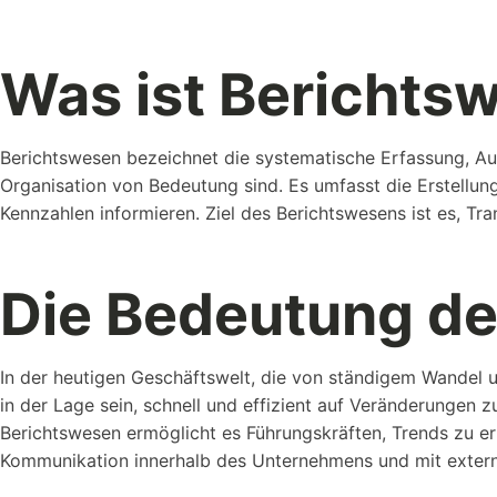
Alle Erweiterungen ansehen
Was ist Berichts
Organisiere deine Aufträge in Überischtlichen Projekten
Berichtswesen bezeichnet die systematische Erfassung, Au
Organisation von Bedeutung sind. Es umfasst die Erstellun
Roadmap & Ideen
Kennzahlen informieren. Ziel des Berichtswesens ist es, Tr
Eine klare Roadmap ist der Schlüssel, um innovative Ideen..
Die Bedeutung d
In der heutigen Geschäftswelt, die von ständigem Wandel
in der Lage sein, schnell und effizient auf Veränderungen zu
Referenzen
Berichtswesen ermöglicht es Führungskräften, Trends zu erk
Schauen Sie einen kleinen Auszug
Kommunikation innerhalb des Unternehmens und mit extern
unserer Referenzen an...