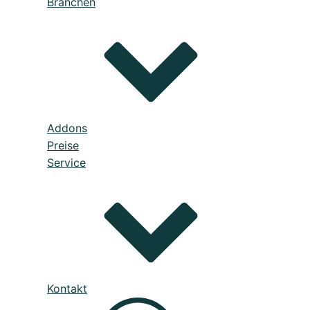
Branchen
Kommunikation
Kalkulation
Einkauf
Lagerve
bäudereinigung
Addons
Preise
Service
Kontakt
Prozesse verbessert