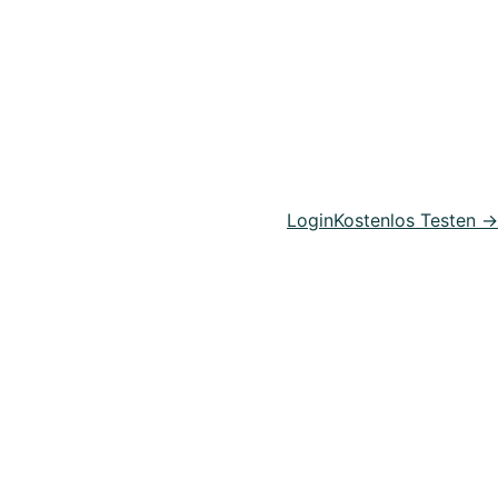
rwaltung
Login
Kostenlos Testen →