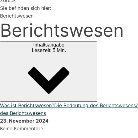
Zurück
Sie befinden sich hier:
Vertriebspartner werden
Berichtswesen
Erweiterungen
Berichtswesen
Rest-API Schnittstelle
Einfacher Import von Daten oder Lieferanten
Inhaltsangabe
Lesezeit: 5 Min.
Ki-Funktionen
Magazin
Bei uns findest du spannendes Blogartikel vieles mehr ...
DATEV Export
Übergeben Sie Ihre Daten ganze einfach an DATEV
Was ist Berichtswesen?
Die Bedeutung des Berichtswesens
des Berichtswesens
23. November 2024
Keine Kommentare
Lexikon
Bei uns im Lexikon findest du zu allen Fachbegriffen die pa