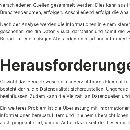
verschiedenen Quellen gesammelt werden. Dies kann aus i
Branchenberichten, erfolgen. Anschließend erfolgt die Anal
Nach der Analyse werden die Informationen in einem klaren
geschehen, die die Daten visuell darstellen und somit die Ve
Bedarf in regelmäßigen Abständen oder ad hoc informiert
Wer sind wir?
Workstool makes team work. Jung, Dynamisch und Kreativ
Herausforderung
Obwohl das Berichtswesen ein unverzichtbares Element für 
besteht darin, die Datenqualität sicherzustellen. Ungenau
beeinflussen. Zudem kann die Vielzahl an Datenquellen un
Ein weiteres Problem ist die Überlastung mit Informationen
Informationen herauszufiltern und in einem übersichtlichen
auch prägnant sind, um die Aufmerksamkeit der Leser nicht 