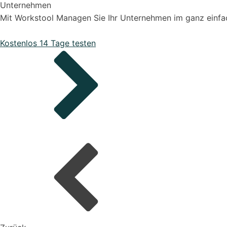
Unternehmen
Mit Workstool Managen Sie Ihr Unternehmen im ganz einfach
Bestellungen
Kostenlos 14 Tage testen
Organisiere deine Aufträge in Überischtlichen Projekten
Onboarding Pakete
Alle Funktionen ansehen
Support-Pakete
Organisiere deine Aufträge in Überischtlichen Projekten