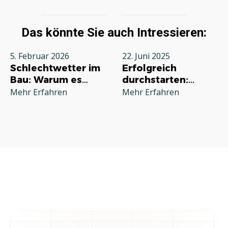
Das könnte Sie auch Intressieren:
5. Februar 2026
22. Juni 2025
Schlechtwetter im
Erfolgreich
Bau: Warum es
durchstarten:
jeden Betrieb
Deine
Mehr Erfahren
Mehr Erfahren
betrifft und wie Sie
Grundausstattung
richtig reagieren
für die
Selbstständigkeit
im Handwerk