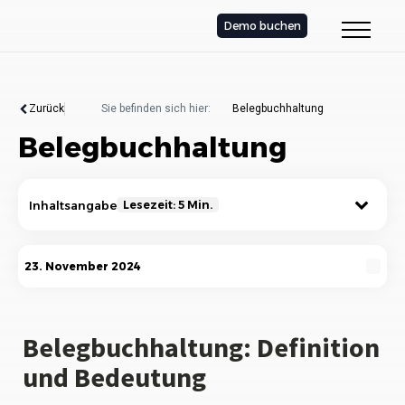
Demo buchen
Zurück
Sie befinden sich hier:
Belegbuchhaltung
Belegbuchhaltung
Inhaltsangabe
Lesezeit: 5 Min.
Belegbuchhaltung: Definition und Bedeutung
23. November 2024
Die Grundlagen der Belegbuchhaltung
Die verschiedenen Arten von Belegen
Belegbuchhaltung: Definition
und Bedeutung
Die Bedeutung der Belegaufbewahrung