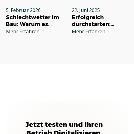
5. Februar 2026
22. Juni 2025
Schlechtwetter im
Erfolgreich
Bau: Warum es
durchstarten:
jeden Betrieb
Deine
Mehr Erfahren
Mehr Erfahren
betrifft und wie Sie
Grundausstattung
richtig reagieren
für die
Selbstständigkeit
im Handwerk
Jetzt testen und Ihren
Betrieb Digitalisieren.