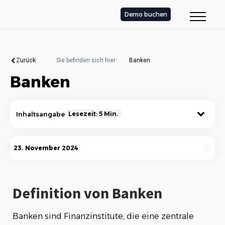
Demo buchen
Zurück
Sie befinden sich hier:
Banken
Banken
Inhaltsangabe
Lesezeit: 5 Min.
Definition von Banken
23. November 2024
Die Rolle der Banken in der Wirtschaft
Arten von Banken
Definition von Banken
Wichtige Dienstleistungen von Banken
Banken sind Finanzinstitute, die eine zentrale