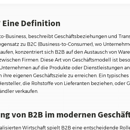
Referenzen
Orga
on B2B im modernen Geschäftsumfeld
Über
Schauen Sie einen kleinen Auszug
unserer Referenzen an...
 Eine Definition
elle
rungen im B2B-Bereich
to-Business, beschreibt Geschäftsbeziehungen und Tran
gensatz zu B2C (Business-to-Consumer), wo Unternehme
italisierung im B2B
aufen, konzentriert sich B2B auf den Austausch von Ware
zwischen Firmen. Diese Art von Geschäftsmodell ist bes
n Unternehmen auf die Produkte oder Dienstleistungen a
y
ihre eigenen Geschäftsziele zu erreichen. Ein typisches 
ersteller, die Rohstoffe von Lieferanten beziehen, oder 
ändler verkaufen.
ng von B2B im modernen Geschäf
alisierten Wirtschaft spielt B2B eine entscheidende Rol