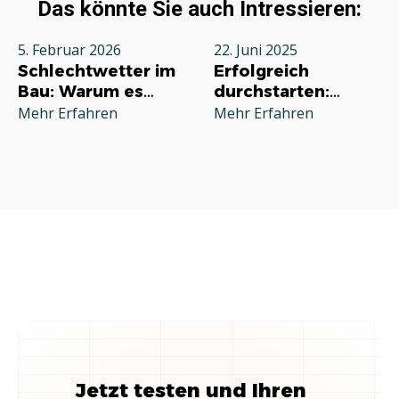
Das könnte Sie auch Intressieren:
5. Februar 2026
22. Juni 2025
Schlechtwetter im
Erfolgreich
Bau: Warum es
durchstarten:
jeden Betrieb
Deine
Mehr Erfahren
Mehr Erfahren
betrifft und wie Sie
Grundausstattung
richtig reagieren
für die
Selbstständigkeit
im Handwerk
Jetzt testen und Ihren