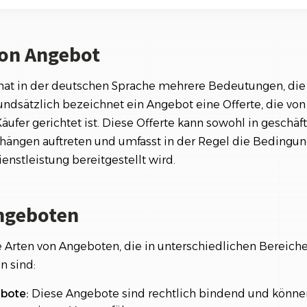
Referenzen
Orga
oten
Über
Schauen Sie einen kleinen Auszug
unserer Referenzen an...
von Angebot
s Angebots in der Wirtschaft
te von Angeboten
hat in der deutschen Sprache mehrere Bedeutungen, die 
undsätzlich bezeichnet ein Angebot eine Offerte, die vo
aucher beim Umgang mit Angeboten
äufer gerichtet ist. Diese Offerte kann sowohl in geschäft
ngen auftreten und umfasst in der Regel die Bedingun
enstleistung bereitgestellt wird.
ngeboten
e Arten von Angeboten, die in unterschiedlichen Berei
n sind:
bote:
Diese Angebote sind rechtlich bindend und könn