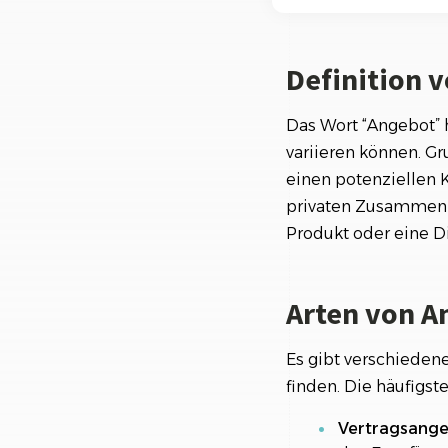
Ki-Funktionen
Arten von Angeb
Definition 
Die Bedeutung de
Rechtliche Aspek
Das Wort “Angebot” 
variieren können. Gr
Tipps für Verbr
einen potenziellen K
Fazit
privaten Zusammenhä
Produkt oder eine Di
Arten von A
Es gibt verschieden
finden. Die häufigste
Vertragsange