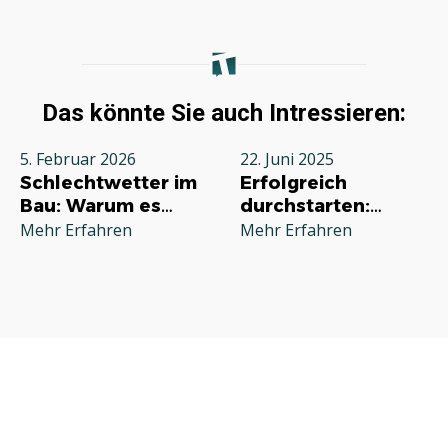
Das könnte Sie auch Intressieren:
5. Februar 2026
22. Juni 2025
Schlechtwetter im
Erfolgreich
Bau: Warum es
durchstarten:
jeden Betrieb
Deine
Mehr Erfahren
Mehr Erfahren
betrifft und wie Sie
Grundausstattung
richtig reagieren
für die
Selbstständigkeit
im Handwerk