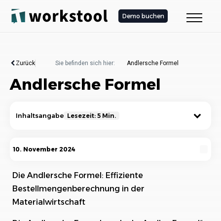
Demo buchen
Zurück
Sie befinden sich hier:
Andlersche Formel
Andlersche Formel
Inhaltsangabe
Lesezeit: 5 Min.
Funktionsweise und Ziel der Andlerschen
10. November 2024
Formel
Die Andlersche Formel: Effiziente
Beispiel für die Berechnung
Bestellmengenberechnung in der
Die Bestandteile der Andlerschen Formel im
Materialwirtschaft
Detail