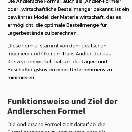
Die Andlersche Formel, auch als „Andler-Formel“
Vorteile der Andlerschen Formel
oder „wirtschaftliche Bestellmenge“ bekannt, ist ein
bewährtes Modell der Materialwirtschaft, das es
Grenzen und Annahmen der Andlerschen
Formel
ermöglicht, die optimale Bestellmenge für
Lagerbestände zu berechnen.
Fazit: Bedeutung und Einsatz der Andlerschen
Formel in der Praxis
Diese Formel stammt von dem deutschen
Ingenieur und Ökonom Hans Andler, der das
Konzept entwickelt hat, um die
Lager- und
Beschaffungskosten eines Unternehmens zu
minimieren.
Funktionsweise und Ziel der
Andlerschen Formel
Die Andlersche Formel zielt darauf ab, die