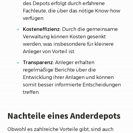
des Depots erfolgt durch erfahrene
Fachleute, die über das nötige Know-how
verfügen.
Kosteneffizienz:
Durch die gemeinsame
Verwaltung können Kosten gesenkt
werden, was insbesondere für kleinere
Anleger von Vorteil ist.
Transparenz:
Anleger erhalten
regelmäßige Berichte über die
Entwicklung ihrer Anlagen und können
somit besser informierte Entscheidungen
treffen.
Nachteile eines Anderdepots
Obwohl es zahlreiche Vorteile gibt, sind auch