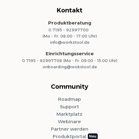
Kontakt
Produktberatung
0 7195 - 92997700
(Mo - Fr: 08:00 - 17:00 Uhr)
info@workstool.de
Einrichtungsservice
0 7195 - 92997708 (Mo - Fr: 09:00 - 15:00 Uhr)
onboarding@wokstool.de
Community
Roadmap
Support
Marktplatz
Webinare
Partner werden
Produktportal