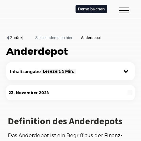
Demo buchen
Zurück
Sie befinden sich hier:
Anderdepot
Anderdepot
Inhaltsangabe
Lesezeit: 5 Min.
Definition des Anderdepots
23. November 2024
Was ist ein Anderdepot?
Funktionsweise eines Anderdepots
Definition des Anderdepots
Vorteile eines Anderdepots
Das Anderdepot ist ein Begriff aus der Finanz-