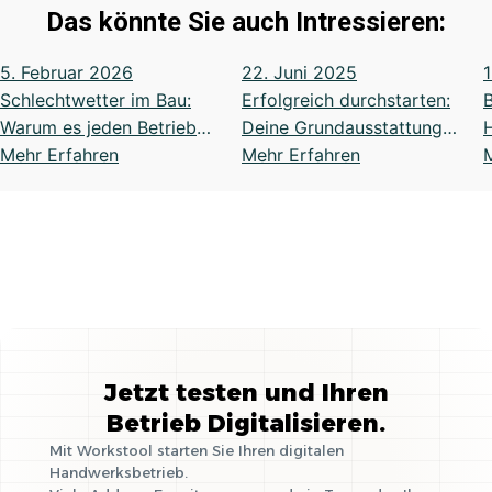
Das könnte Sie auch Intressieren:
5. Februar 2026
22. Juni 2025
Schlechtwetter im Bau:
Erfolgreich durchstarten:
Warum es jeden Betrieb
Deine Grundausstattung
betrifft und wie Sie richtig
Mehr Erfahren
für die Selbstständigkeit
Mehr Erfahren
reagieren
im Handwerk
p
Jetzt testen und Ihren
Betrieb Digitalisieren.
Mit Workstool starten Sie Ihren digitalen
Handwerksbetrieb.