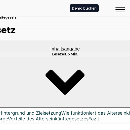
Demo buchen
nftegesetz
setz
Inhaltsangabe
Lesezeit: 5 Min.
Hintergrund und Zielsetzung
Wie funktioniert das Altersein
orge
Vorteile des Alterseinkünftegesetzes
Fazit