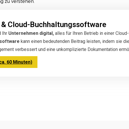
g zu verstehen.
 & Cloud-Buchhaltungssoftware
d Ihr
Unternehmen digital,
alles für Ihren Betrieb in einer Clo
ssoftware
kann einen bedeutenden Beitrag leisten, indem sie d
agement verbessert und eine unkomplizierte Dokumentation ermög
a. 60 Minuten)