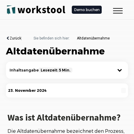
Demo buchen
Zurück
Sie befinden sich hier:
Altdatenübernahme
Altdatenübernahme
Inhaltsangabe
Lesezeit: 5 Min.
Was ist Altdatenübernahme?
23. November 2024
Die Bedeutung der Altdatenübernahme
Der Prozess der Altdatenübernahme
Was ist Altdatenübernahme?
Herausforderungen bei der
Die Altdatenübernahme bezeichnet den Prozess,
Altdatenübernahme