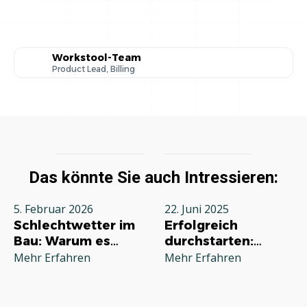
Workstool-Team
Product Lead, Billing
Das könnte Sie auch Intressieren:
5. Februar 2026
22. Juni 2025
Schlechtwetter im
Erfolgreich
Bau: Warum es
durchstarten:
jeden Betrieb
Deine
Mehr Erfahren
Mehr Erfahren
betrifft und wie Sie
Grundausstattung
richtig reagieren
für die
Selbstständigkeit