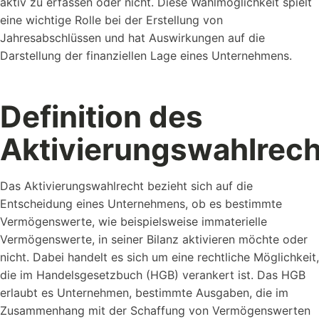
aktiv zu erfassen oder nicht. Diese Wahlmöglichkeit spielt
eine wichtige Rolle bei der Erstellung von
Jahresabschlüssen und hat Auswirkungen auf die
Darstellung der finanziellen Lage eines Unternehmens.
Referenzen
Schauen Sie einen kleinen Auszug
unserer Referenzen an...
Definition des
Aktivierungswahlrech
Das Aktivierungswahlrecht bezieht sich auf die
Entscheidung eines Unternehmens, ob es bestimmte
Vermögenswerte, wie beispielsweise immaterielle
Vorlagen
Vermögenswerte, in seiner Bilanz aktivieren möchte oder
Nutzen Sie unsere Kostenlosen Vorlagen um...
nicht. Dabei handelt es sich um eine rechtliche Möglichkeit,
die im Handelsgesetzbuch (HGB) verankert ist. Das HGB
erlaubt es Unternehmen, bestimmte Ausgaben, die im
Zusammenhang mit der Schaffung von Vermögenswerten