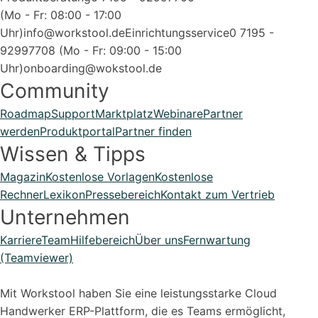
(Mo - Fr: 08:00 - 17:00
Uhr)
info@workstool.de
Einrichtungsservice
0 7195 -
92997708 (Mo - Fr: 09:00 - 15:00
Uhr)
onboarding@wokstool.de
Community
Roadmap
Support
Marktplatz
Webinare
Partner
werden
Produktportal
Partner finden
Wissen & Tipps
Magazin
Kostenlose Vorlagen
Kostenlose
Rechner
Lexikon
Pressebereich
Kontakt zum Vertrieb
Unternehmen
Karriere
Team
Hilfebereich
Über uns
Fernwartung
(Teamviewer)
Mit Workstool haben Sie eine leistungsstarke Cloud
Handwerker ERP-Plattform, die es Teams ermöglicht,