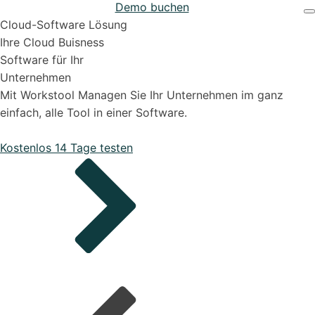
Demo buchen
Projekten
Support & Hilfe
Cloud-Software Lösung
Ihre Cloud Buisness
Software für Ihr
Unternehmen
Mit Workstool Managen Sie Ihr Unternehmen im ganz
einfach, alle Tool in einer Software.
Bestellungen
Kostenlos 14 Tage testen
Onboarding Pakete
Organisiere deine Aufträge in Überischtlichen
Projekten
Support-Pakete
Alle Funktionen ansehen