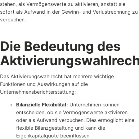
stehen, als Vermögenswerte zu aktivieren, anstatt sie
sofort als Aufwand in der Gewinn- und Verlustrechnung zu
verbuchen.
Kostenlose
Rechner
Einfache Werte berechnen mit unseren Rechnern...
Die Bedeutung des
Aktivierungswahlrech
Das Aktivierungswahlrecht hat mehrere wichtige
Funktionen und Auswirkungen auf die
Wer sind wir?
Unternehmensberichterstattung:
Workstool makes team work. Jung, Dynamisch und
Bilanzielle Flexibilität:
Unternehmen können
Kreativ.
entscheiden, ob sie Vermögenswerte aktivieren
oder als Aufwand verbuchen. Dies ermöglicht eine
flexible Bilanzgestaltung und kann die
Eigenkapitalquote beeinflussen.