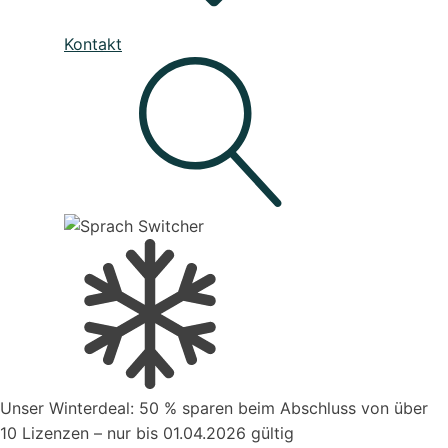
Unser Service
Kontakt
Den besten Service für Ihre Business-Software, die deine
Prozesse verbessert
Live - System Status
Mahnwesen
Organisiere deine Aufträge in Überischtlichen
Projekten
Suche
Kontakt zum Vertrieb
Unser Winterdeal: 50 % sparen beim Abschluss von über
Aufträge verwalten
10 Lizenzen – nur bis 01.04.2026 gültig
Organisiere deine Aufträge in Überischtlichen