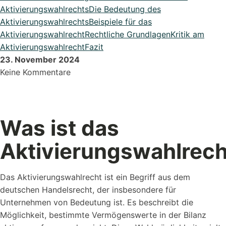
DATEV Export
Aktivierungswahlrechts
Die Bedeutung des
Übergeben Sie Ihre Daten ganze einfach an DATEV
Aktivierungswahlrechts
Beispiele für das
Aktivierungswahlrecht
Rechtliche Grundlagen
Kritik am
Lexikon
Aktivierungswahlrecht
Fazit
Bei uns im Lexikon findest du zu allen Fachbegriffen die
23. November 2024
passende ...
Keine Kommentare
Alle Erweiterungen ansehen
Was ist das
Organisiere deine Aufträge in Überischtlichen Projekten
Aktivierungswahlrech
Roadmap & Ideen
Eine klare Roadmap ist der Schlüssel, um innovative
Das Aktivierungswahlrecht ist ein Begriff aus dem
Ideen...
deutschen Handelsrecht, der insbesondere für
Unternehmen von Bedeutung ist. Es beschreibt die
Möglichkeit, bestimmte Vermögenswerte in der Bilanz