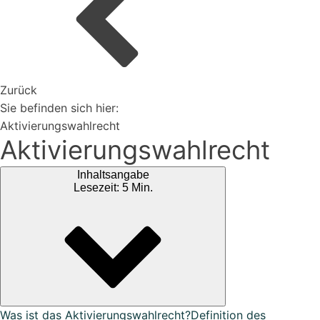
Organisiere deine Aufträge in Überischtlichen
Projekten
Zurück
Vertriebspartner werden
Sie befinden sich hier:
Aktivierungswahlrecht
Aktivierungswahlrecht
Erweiterungen
Inhaltsangabe
Rest-API Schnittstelle
Lesezeit: 5 Min.
Einfacher Import von Daten oder Lieferanten
Ki-Funktionen
Magazin
Bei uns findest du spannendes Blogartikel vieles mehr ...
Was ist das Aktivierungswahlrecht?
Definition des