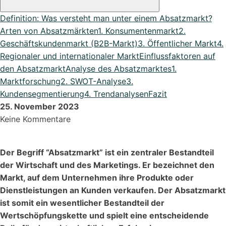
DATEV Export
Definition: Was versteht man unter einem Absatzmarkt?
Übergeben Sie Ihre Daten ganze einfach an DATEV
Arten von Absatzmärkten
1. Konsumentenmarkt
2.
Lexikon
Geschäftskundenmarkt (B2B-Markt)
3. Öffentlicher Markt
4.
Bei uns im Lexikon findest du zu allen Fachbegriffen die
Regionaler und internationaler Markt
Einflussfaktoren auf
passende ...
den Absatzmarkt
Analyse des Absatzmarktes
1.
Marktforschung
2. SWOT-Analyse
3.
Kundensegmentierung
4. Trendanalysen
Fazit
25. November 2023
Alle Erweiterungen ansehen
Keine Kommentare
Organisiere deine Aufträge in Überischtlichen Projekten
Der Begriff “Absatzmarkt” ist ein zentraler Bestandteil
Roadmap & Ideen
der Wirtschaft und des Marketings. Er bezeichnet den
Eine klare Roadmap ist der Schlüssel, um innovative
Markt, auf dem Unternehmen ihre Produkte oder
Ideen...
Dienstleistungen an Kunden verkaufen. Der Absatzmarkt
ist somit ein wesentlicher Bestandteil der
Wertschöpfungskette und spielt eine entscheidende