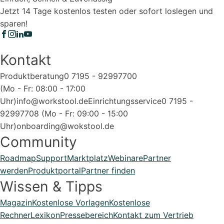
Jetzt 14 Tage kostenlos testen oder sofort loslegen und
sparen!
Kontakt
Produktberatung
0 7195 - 92997700
(Mo - Fr: 08:00 - 17:00
Uhr)
info@workstool.de
Einrichtungsservice
0 7195 -
92997708 (Mo - Fr: 09:00 - 15:00
Uhr)
onboarding@wokstool.de
Community
Roadmap
Support
Marktplatz
Webinare
Partner
werden
Produktportal
Partner finden
Wissen & Tipps
Magazin
Kostenlose Vorlagen
Kostenlose
Rechner
Lexikon
Pressebereich
Kontakt zum Vertrieb