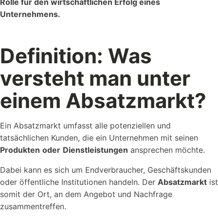
Rolle für den wirtschaftlichen Erfolg eines
Unternehmens.
Referenzen
Definition: Was
Schauen Sie einen kleinen Auszug
unserer Referenzen an...
versteht man unter
einem Absatzmarkt?
Ein Absatzmarkt umfasst alle potenziellen und
tatsächlichen Kunden, die ein Unternehmen mit seinen
Produkten
oder
Dienstleistungen
ansprechen möchte.
Vorlagen
Nutzen Sie unsere Kostenlosen Vorlagen um...
Dabei kann es sich um Endverbraucher, Geschäftskunden
oder öffentliche Institutionen handeln. Der
Absatzmarkt
ist
somit der Ort, an dem Angebot und Nachfrage
zusammentreffen.