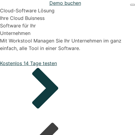
Demo buchen
Projekten
Support & Hilfe
Cloud-Software Lösung
Ihre Cloud Buisness
Software für Ihr
Unternehmen
Mit Workstool Managen Sie Ihr Unternehmen im ganz
einfach, alle Tool in einer Software.
Bestellungen
Kostenlos 14 Tage testen
Onboarding Pakete
Organisiere deine Aufträge in Überischtlichen
Projekten
Support-Pakete
Alle Funktionen ansehen