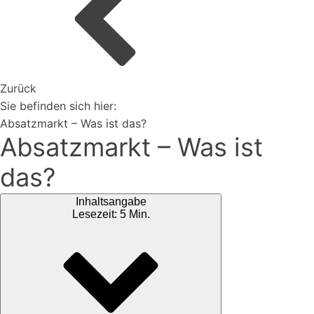
Organisiere deine Aufträge in Überischtlichen
Projekten
Zurück
Vertriebspartner werden
Sie befinden sich hier:
Absatzmarkt – Was ist das?
Absatzmarkt – Was ist
Erweiterungen
das?
Rest-API Schnittstelle
Einfacher Import von Daten oder Lieferanten
Inhaltsangabe
Ki-Funktionen
Lesezeit: 5 Min.
Magazin
Bei uns findest du spannendes Blogartikel vieles mehr ...