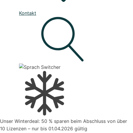
Unser Service
Kontakt
Den besten Service für Ihre Business-Software, die deine
Prozesse verbessert
Live - System Status
Mahnwesen
Organisiere deine Aufträge in Überischtlichen
Projekten
Suche
Kontakt zum Vertrieb
Unser Winterdeal: 50 % sparen beim Abschluss von über
Aufträge verwalten
10 Lizenzen – nur bis 01.04.2026 gültig
Organisiere deine Aufträge in Überischtlichen