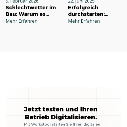
5. Februar 2026
22. Juni 2025
Schlechtwetter im
Erfolgreich
Bau: Warum es
durchstarten:
jeden Betrieb
Deine
Mehr Erfahren
Mehr Erfahren
betrifft und wie Sie
Grundausstattung
richtig reagieren
für die
Selbstständigkeit
im Handwerk
Jetzt testen und Ihren
Betrieb Digitalisieren.
Mit Workstool starten Sie Ihren digitalen