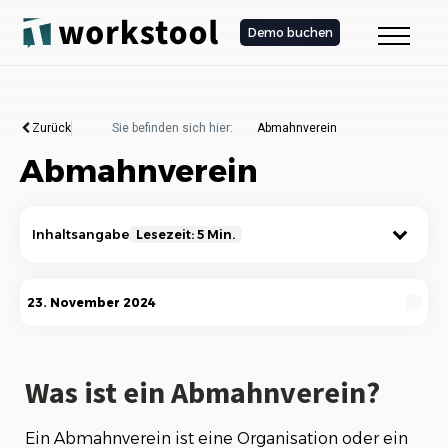
Demo buchen
Zurück
Sie befinden sich hier:
Abmahnverein
Abmahnverein
Inhaltsangabe
Lesezeit: 5 Min.
Was ist ein Abmahnverein?
23. November 2024
Definition und rechtlicher Hintergrund
Wie funktionieren Abmahnvereine?
Was ist ein Abmahnverein?
Kritik an Abmahnvereinen
Ein Abmahnverein ist eine Organisation oder ein