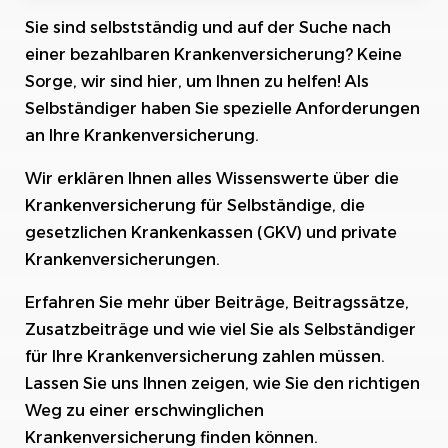
Sie sind selbstständig und auf der Suche nach
Die Herausforderungen bei einer bezahlbaren
Krankenversicherung als Selbständiger
einer bezahlbaren Krankenversicherung? Keine
Sorge, wir sind hier, um Ihnen zu helfen! Als
Option 1: Gesetzliche Krankenversicherung für
Selbständiger haben Sie spezielle Anforderungen
Selbständige
an Ihre Krankenversicherung.
Option 2: Private Krankenversicherung für
Selbständige
Wir erklären Ihnen alles Wissenswerte über die
Krankenversicherung für Selbständige, die
Option 3: Familienmitgliedschaft in der
gesetzlichen Krankenkassen (GKV) und private
gesetzlichen oder PKV
Krankenversicherungen.
Tipps zur Senkung der Kosten einer
Erfahren Sie mehr über Beiträge, Beitragssätze,
Krankenversicherung für Selbständige
Zusatzbeiträge und wie viel Sie als Selbständiger
Fördermöglichkeiten bei der Bezuschussung
für Ihre Krankenversicherung zahlen müssen.
von Versicherungsbeiträgen
Lassen Sie uns Ihnen zeigen, wie Sie den richtigen
Weg zu einer erschwinglichen
Fallbeispiel: Wie ein selbstständiger Freelancer
seine bezahlbare Krankenversicherung
Krankenversicherung finden können.