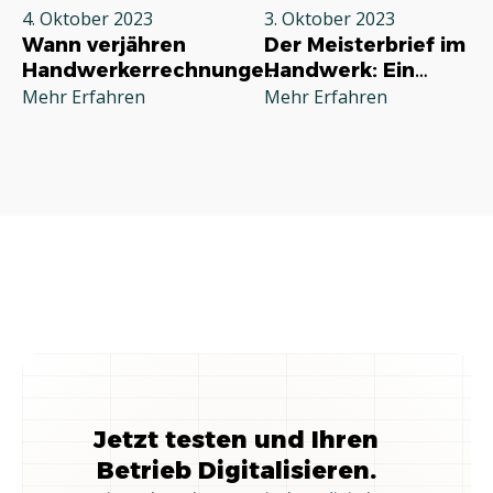
4. Oktober 2023
3. Oktober 2023
Wann verjähren
Der Meisterbrief im
Handwerkerrechnungen?
Handwerk: Ein
Ein Leitfaden für
Symbol für
Mehr Erfahren
Mehr Erfahren
Verbraucher
Fachkompetenz
und Tradition
Jetzt testen und Ihren
Betrieb Digitalisieren.