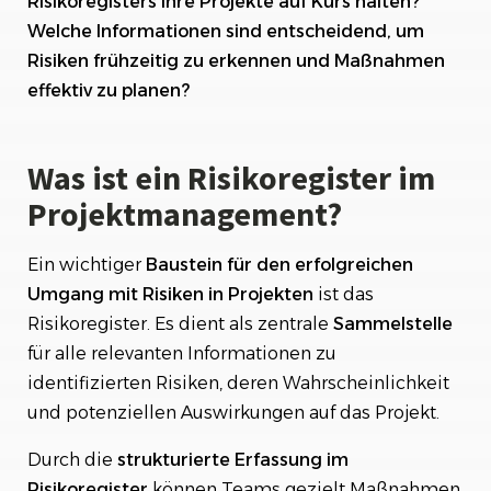
Risikoregisters Ihre Projekte auf Kurs halten?
Welche Informationen sind entscheidend, um
Identifizierung von Risiken für das Risikoregister
Risiken frühzeitig zu erkennen und Maßnahmen
Bewertung und Priorisierung von Risiken im
effektiv zu planen?
Risikoregister
Maßnahmenplanung zur Behandlung von
Was ist ein Risikoregister im
identifizierten Risiken im Risikoregister
Projektmanagement?
Fazit
Ein wichtiger
Baustein für den erfolgreichen
Umgang mit Risiken in Projekten
ist das
Risikoregister. Es dient als zentrale
Sammelstelle
für alle relevanten Informationen zu
identifizierten Risiken, deren Wahrscheinlichkeit
und potenziellen Auswirkungen auf das Projekt.
Durch die
strukturierte Erfassung im
Risikoregister
können Teams gezielt Maßnahmen