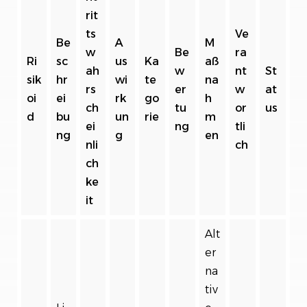
rit
ts
Ve
Be
A
M
w
Be
ra
Ri
sc
us
Ka
aß
ah
w
nt
St
sik
hr
wi
te
na
rs
er
w
at
oi
ei
rk
go
h
ch
tu
or
us
d
bu
un
rie
m
ei
ng
tli
ng
g
en
nli
ch
ch
ke
it
Alt
er
na
tiv