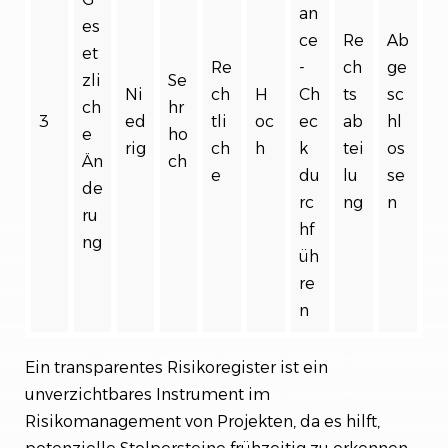
an
es
ce
Re
Ab
et
Re
-
ch
ge
zli
Se
Ni
ch
H
Ch
ts
sc
ch
hr
3
ed
tli
oc
ec
ab
hl
e
ho
rig
ch
h
k
tei
os
Än
ch
e
du
lu
se
de
rc
ng
n
ru
hf
ng
üh
re
n
Ein transparentes Risikoregister ist ein
unverzichtbares Instrument im
Risikomanagement von Projekten, da es hilft,