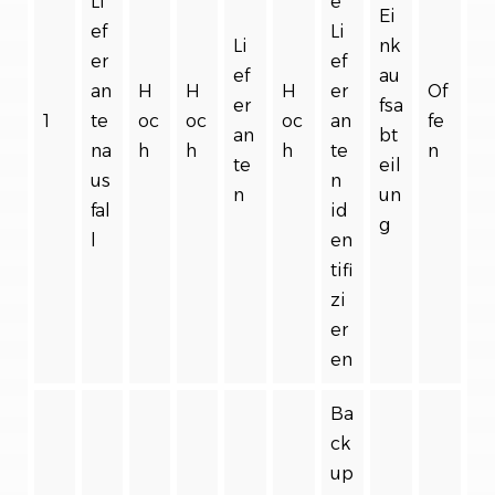
Li
e
Ei
ef
Li
Li
nk
er
ef
ef
au
an
H
H
H
er
Of
er
fsa
1
te
oc
oc
oc
an
fe
an
bt
na
h
h
h
te
n
te
eil
us
n
n
un
fal
id
g
l
en
tifi
zi
er
en
Ba
ck
up