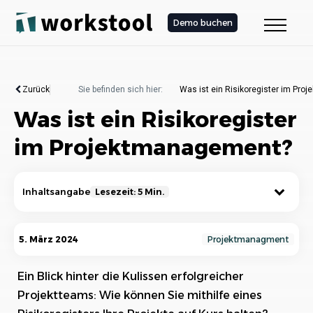
Demo buchen
Zurück
Sie befinden sich hier:
Was ist ein Risikoregister im Pr
Was ist ein Risikoregister
im Projektmanagement?
Inhaltsangabe
Lesezeit: 5 Min.
Was ist ein Risikoregister im
5. März 2024
Projektmanagment
Projektmanagement?
Ein Blick hinter die Kulissen erfolgreicher
Zweck und Nutzen eines Risikoregisters
Projektteams: Wie können Sie mithilfe eines
Aufbau und Struktur eines Risikoregisters