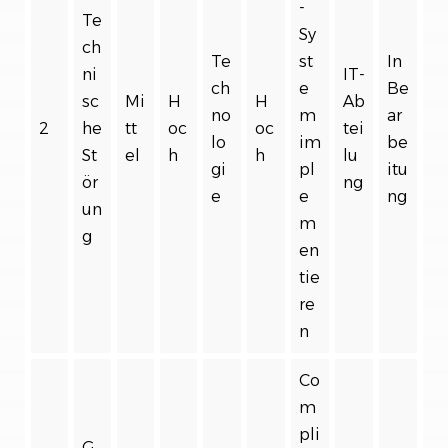
-
Te
Sy
ch
Te
st
In
ni
IT-
ch
e
Be
sc
Mi
H
H
Ab
no
m
ar
2
he
tt
oc
oc
tei
lo
im
be
St
el
h
h
lu
gi
pl
itu
ör
ng
e
e
ng
un
m
g
en
tie
re
n
Co
m
pli
G