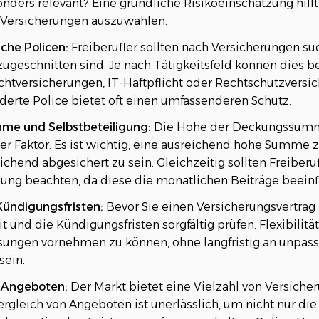
nders relevant? Eine gründliche Risikoeinschätzung hilft 
Versicherungen auszuwählen.
sche Policen:
Freiberufler sollten nach Versicherungen suc
zugeschnitten sind. Je nach Tätigkeitsfeld können dies b
ichtversicherungen, IT-Haftpflicht oder Rechtschutzversi
rte Police bietet oft einen umfassenderen Schutz.
e und Selbstbeteiligung:
Die Höhe der Deckungssumme
r Faktor. Es ist wichtig, eine ausreichend hohe Summe 
eichend abgesichert zu sein. Gleichzeitig sollten Freiberu
gung beachten, da diese die monatlichen Beiträge beeinfl
Kündigungsfristen:
Bevor Sie einen Versicherungsvertrag 
it und die Kündigungsfristen sorgfältig prüfen. Flexibilität
sungen vornehmen zu können, ohne langfristig an unpas
sein.
n Angeboten:
Der Markt bietet eine Vielzahl von Versiche
ergleich von Angeboten ist unerlässlich, um nicht nur di