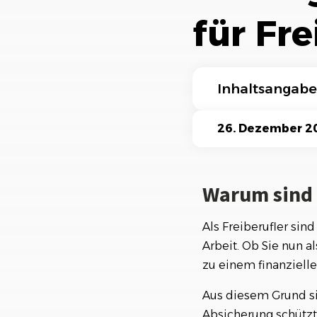
Ki-Funktionen
für Fr
Inhaltsangabe
Warum sind Versi
26. Dezember 2
Worauf sollten F
Warum sind 
Die Berufshaftpf
Die Krankenversic
Als Freiberufler sind
Arbeit. Ob Sie nun a
1.1 Private Kran
zu einem finanzielle
Die Betriebshaftp
Aus diesem Grund si
Die Rechtsschutzv
Absicherung schützt 