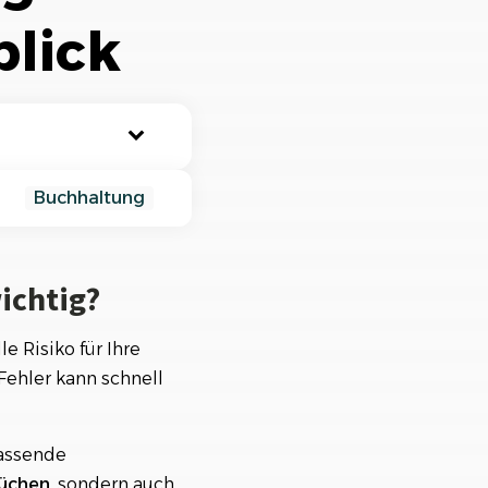
nisiere deine Aufträge in
blick
ischtlichen Projekten
Buchhaltung
ichtig?
le Risiko für Ihre
 Fehler kann schnell
passende
rüchen
, sondern auch