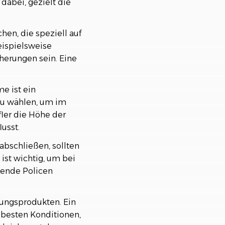
dabei, gezielt die
hen, die speziell auf
eispielsweise
cherungen sein. Eine
 ist ein
zu wählen, um im
fler die Höhe der
usst.
abschließen, sollten
 ist wichtig, um bei
sende Policen
rungsprodukten. Ein
e besten Konditionen,