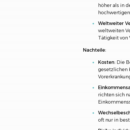
höher als in 
hochwertigen
Weltweiter V
weltweiten Ve
Tätigkeit von 
Nachteile:
Kosten:
Die Be
gesetzlichen 
Vorerkrankun
Einkommensa
richten sich
Einkommenssc
Wechselbesc
oft nur in be