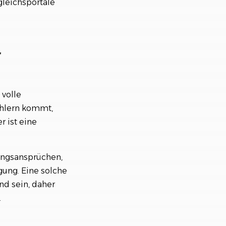
gleichsportale
r
 volle
ehlern kommt,
 ist eine
tungsansprüchen,
gung. Eine solche
nd sein, daher
.