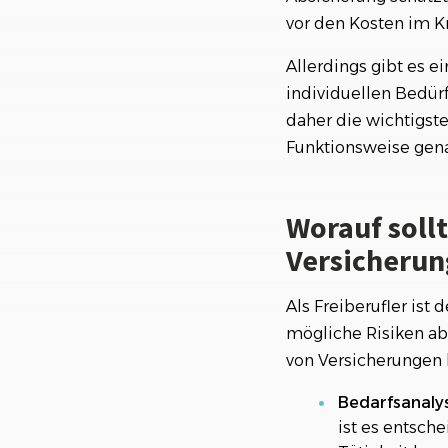
vor den Kosten im Kr
Die Vermögenssc
Allerdings gibt es e
Weitere wichtige 
individuellen Bedürf
Weiterführende L
daher die wichtigste
Funktionsweise gena
Worauf soll
Versicherun
Als Freiberufler ist
mögliche Risiken abz
von Versicherungen 
Bedarfsanalys
ist es entsche