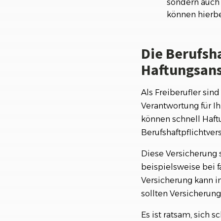
sondern auch 
können hierbei
Die Berufsh
Haftungsan
Als Freiberufler sin
Verantwortung für I
können schnell Haft
Berufshaftpflichtver
Diese Versicherung s
beispielsweise bei f
Versicherung kann i
sollten Versicherung
Es ist ratsam, sich 