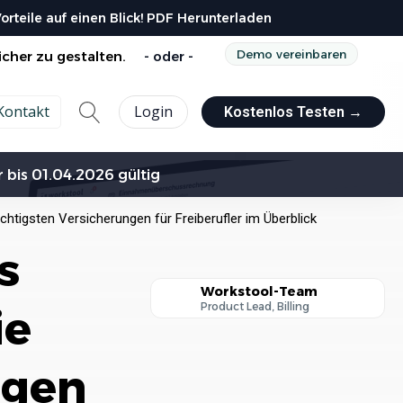
rteile auf einen Blick! PDF Herunterladen
Demo vereinbaren
icher zu gestalten.
- oder -
Kontakt
Login
Kostenlos Testen →
kauf
Lagerverwaltung
 bis 01.04.2026 gültig
Suche
DATEV
agen
Sie unsere Kostenlosen Vorlagen um...
Alle Integrationen
eiterungen
chtigsten Versicherungen für Freiberufler im Überblick
nlose
Rechner
s
t-API Schnittstelle
e Werte berechnen mit unseren
acher Import von Daten oder
n...
eranten
Workstool-Team
Product Lead, Billing
ie
ind wir?
TEV Export
ol makes team work. Jung, Dynamisch
geben Sie Ihre Daten ganze
fach an DATEV
tiv.
ngen
le Erweiterungen ansehen