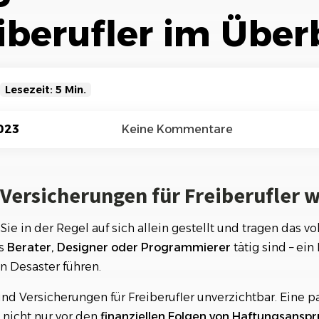
Referenzen
Orga
eiberufler im Über
Über
Schauen Sie einen kleinen Auszug
unserer Referenzen an...
Lesezeit: 5 Min.
cherungen für Freiberufler wichtig?
023
Keine Kommentare
reiberufler beim Abschluss von Versicherungen achten?
Versicherungen für Freiberufler w
lichtversicherung: Schutz vor Haftungsansprüchen
herung für Freiberufler: Absicherung im Krankheitsfall
 Sie in der Regel auf sich allein gestellt und tragen das vol
ls
Berater, Designer oder Programmierer
tätig sind – ein
kenversicherung für Freiberufler
n Desaster führen.
flichtversicherung: Schutz bei Schäden an Dritten
nd Versicherungen für Freiberufler unverzichtbar. Eine 
ersicherung für Freiberufler
nicht nur vor den
finanziellen Folgen von Haftungsansp