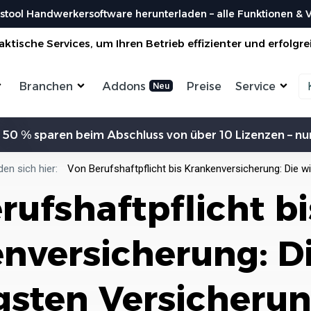
stool Handwerkersoftware herunterladen – alle Funktionen & Vo
ktische Services, um Ihren Betrieb effizienter und erfolgre
Branchen
Addons
Preise
Service
Zeiterfassung
Kommunikation
Kalkulation
Ein
 50 % sparen beim Abschluss von über 10 Lizenzen – nur
ensterbauer
Enegrieberater
Magazin
Vorl
aler
Hausverwalter
Bei uns findest du spannendes Blogartikel
Nutzen 
Aufträge verwalten
Erw
vieles mehr ...
den sich hier:
Von Berufshaftpflicht bis Krankenversicherung: Die wi
liesenleger
Büroservice
Organisiere deine Aufträge in
Überischtlichen Projekten
Koste
rufshaftpflicht bi
rockenbauer
Hausmeister
Res
Lexikon
Einfach
Einf
odenleger
Gebäudereinigung
Bei uns im Lexikon findest du zu allen
Rechner
Lief
Bestellungen
Fachbegriffen die passende ...
Organisiere deine Aufträge in
nversicherung: D
Überischtlichen Projekten
Wer s
DA
Roadmap & Ideen
Worksto
Über
ein
Eine klare Roadmap ist der Schlüssel, um
Alle Funktionen ansehen
und Krea
gsten Versicheru
innovative Ideen...
Organisiere deine Aufträge in
Überischtlichen Projekten
Al