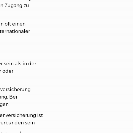
en Zugang zu
n oft einen
ternationaler
 sein als in der
r oder
nversicherung
ng. Bei
gen.
enversicherung ist
verbunden sein.