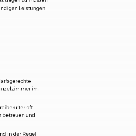
st tragen zu müssen.
wendigen Leistungen
darfsgerechte
Einzelzimmer im
eiberufler oft
en betreuen und
nd in der Regel