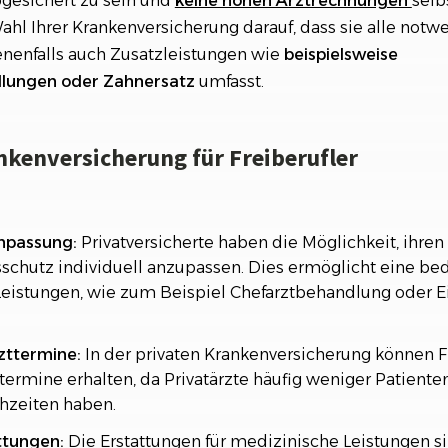
abgesichert zu sein und
keine hohen Arztrechnungen
selb
ahl Ihrer Krankenversicherung darauf, dass sie alle not
nenfalls auch Zusatzleistungen wie
beispielsweise
dlungen
oder
Zahnersatz
umfasst.
ankenversicherung für Freiberufler
Anpassung:
Privatversicherte haben die Möglichkeit, ihren
schutz individuell anzupassen. Dies ermöglicht eine be
Leistungen, wie zum Beispiel Chefarztbehandlung oder 
zttermine:
In der privaten Krankenversicherung können Fr
ttermine erhalten, da Privatärzte häufig weniger Patient
hzeiten haben.
ttungen:
Die Erstattungen für medizinische Leistungen si