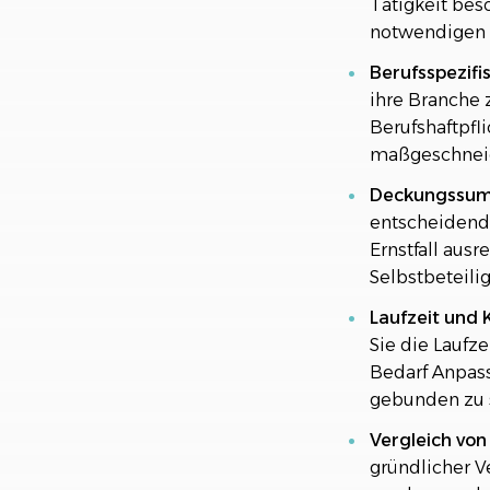
Tätigkeit beso
notwendigen 
Berufsspezifi
ihre Branche 
Berufshaftpfl
maßgeschneide
Deckungssumm
entscheidende
Ernstfall ausr
Selbstbeteili
Laufzeit und 
Sie die Laufze
Bedarf Anpas
gebunden zu 
Vergleich vo
gründlicher V