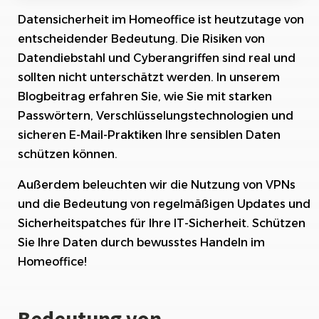
Risiken im Homeoffice: Datendiebstahl und
Datensicherheit im Homeoffice ist heutzutage von
Cyberangriffe
entscheidender Bedeutung. Die Risiken von
Passwortsicherheit: Wie Sie starke Passwörter
Datendiebstahl und Cyberangriffen sind real und
erstellen und verwalten
sollten nicht unterschätzt werden. In unserem
Blogbeitrag erfahren Sie, wie Sie mit starken
Verschlüsselungstechnologien: Schutz Ihrer
sensiblen Daten
Passwörtern, Verschlüsselungstechnologien und
sicheren E-Mail-Praktiken Ihre sensiblen Daten
5. Sicherer Umgang mit E-Mails: Phishing
schützen können.
erkennen und vermeiden
Außerdem beleuchten wir die Nutzung von VPNs
Nutzung von VPNs: Anonymität und Sicherheit
im Netz gewährleisten
und die Bedeutung von regelmäßigen Updates und
Sicherheitspatches für Ihre IT-Sicherheit. Schützen
Regelmäßige Updates und Sicherheitspatches:
Sie Ihre Daten durch bewusstes Handeln im
Wichtige Maßnahmen für Ihre IT-Sicherheit
Homeoffice!
Fazit: Durch bewusstes Handeln Ihre Daten im
Homeoffice schützen
Bedeutung von