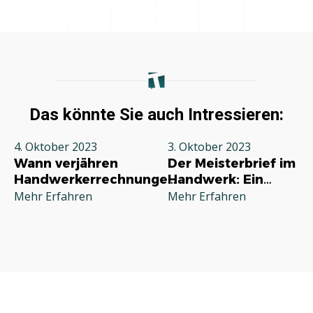
Das könnte Sie auch Intressieren:
4. Oktober 2023
3. Oktober 2023
Wann verjähren
Der Meisterbrief im
Handwerkerrechnungen?
Handwerk: Ein
Ein Leitfaden für
Symbol für
Mehr Erfahren
Mehr Erfahren
Verbraucher
Fachkompetenz
und Tradition