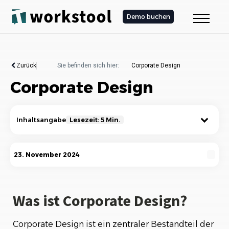
Demo buchen
Zurück
Sie befinden sich hier:
Corporate Design
Corporate Design
Inhaltsangabe
Lesezeit: 5 Min.
Was ist Corporate Design?
23. November 2024
Die Bedeutung von Corporate Design
Die Elemente des Corporate Designs
Was ist Corporate Design?
Die Entwicklung eines Corporate Designs
Corporate Design ist ein zentraler Bestandteil der