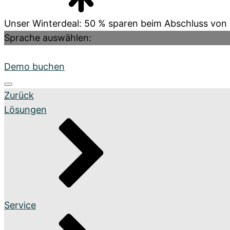
Unser Winterdeal: 50 % sparen beim Abschluss von ü
Support & Hilfe
Sprache auswählen:
Aufträge verwalten
Demo buchen
Organisiere deine Aufträge in Überischtlichen Projek
Zurück
Lösungen
Onboarding Pakete
Bestellungen
Organisiere deine Aufträge in Überischtlichen Projek
Service
Support-Pakete