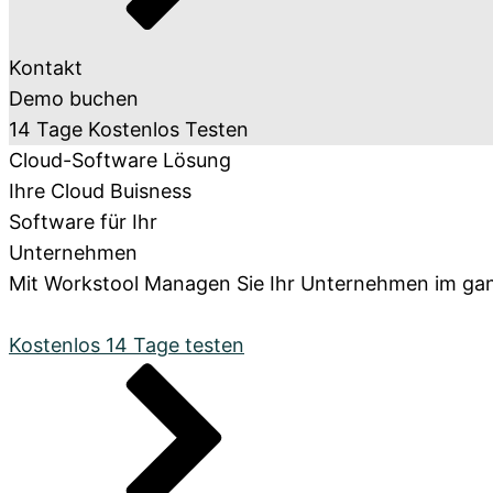
Kontakt
Transaktionen
Demo buchen
Egal ob Angebot, Rechnung Auftragsbestätigung etc
14 Tage Kostenlos Testen
Cloud-Software Lösung
Lexikon
Ihre Cloud Buisness
Bei uns im Lexikon findest du zu allen Fachbegriffen 
Software für Ihr
Unternehmen
Mit Workstool Managen Sie Ihr Unternehmen im ganz 
Zahlungsachwicklung
Erfasse deine Zeiten pro Mitarbeiter und verrechne e
Kostenlos 14 Tage testen
Roadmap & Ideen
Eine klare Roadmap ist der Schlüssel, um innovative I