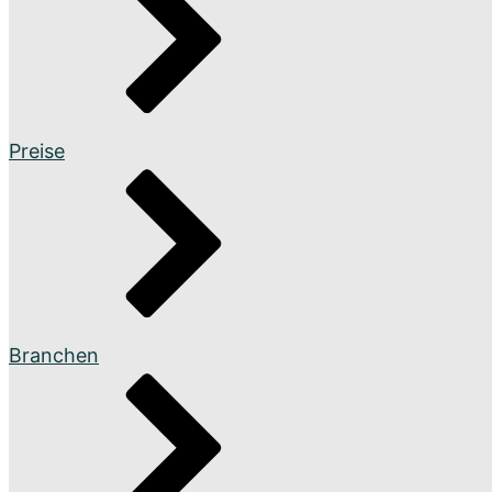
Alle Funktionen ansehen
Organisiere deine Aufträge in Überischtlichen Projek
Preise
Vertriebspartner werden
Banking
Branchen
Egal ob Angebot, Rechnung Auftragsbestätigung etc
Ki-Funktionen
Magazin
Bei uns findest du spannendes Blogartikel vieles mehr