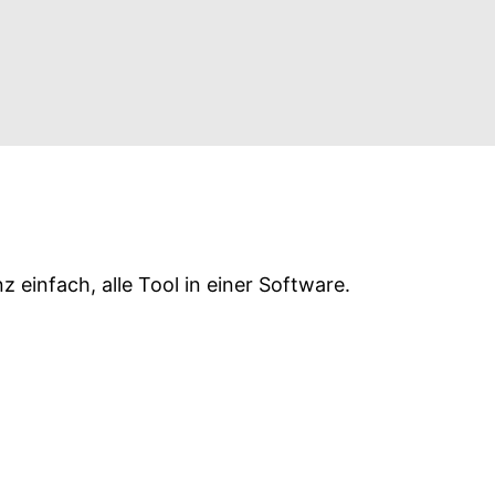
.
die passende ...
einfach, alle Tool in einer Software.
s,
deen...