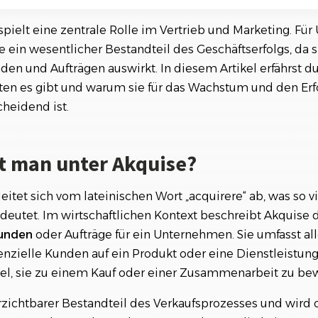
Referenzen
Orga
e (Kundenakquise)
Über
Schauen Sie einen kleinen Auszug
spielt eine zentrale Rolle im Vertrieb und Marketing. Fü
unserer Referenzen an...
e ein wesentlicher Bestandteil des Geschäftserfolgs, da si
en und Aufträgen auswirkt. In diesem Artikel erfährst d
ten es gibt und warum sie für das Wachstum und den Erf
e wichtig?
heidend ist.
ategien zur erfolgreichen Akquise
t man unter Akquise?
ting
ung
leitet sich vom lateinischen Wort „acquirere“ ab, was so v
edeutet. Im wirtschaftlichen Kontext beschreibt Akquise 
marketing
unden
oder Aufträge für ein Unternehmen. Sie umfasst alle
Direktakquise
tenzielle Kunden auf ein Produkt oder eine Dienstleistu
orkstool: Effektive Akquise für nachhaltiges Untern
el, sie zu einem Kauf oder einer Zusammenarbeit zu be
s Schlüssel zum Erfolg
rzichtbarer Bestandteil des Verkaufsprozesses und wird o