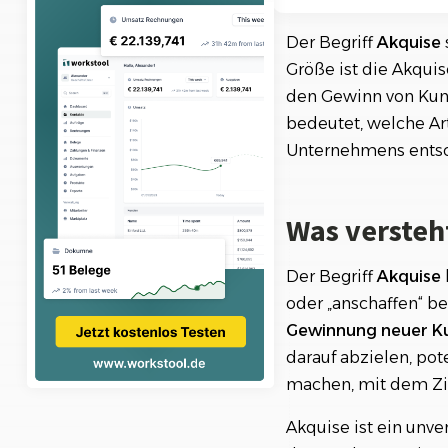
Ki-Funktionen
Arten der Akquis
Der Begriff
Akquise
1. Kaltakquise
Größe ist die Akquis
den Gewinn von Kund
2. Warmakquise
bedeutet, welche Ar
Warum ist Akquis
Unternehmens entsc
Methoden und Str
1. Netzwerken
Was versteh
2. Online-Marke
Der Begriff
3. Leadgenerier
Akquise
oder „anschaffen“ b
4. Empfehlungs
Gewinnung neuer K
5. Telefon- und 
darauf abzielen, po
Empfehlung von W
machen, mit dem Zi
Fazit: Akquise al
Akquise ist ein unve