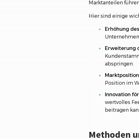
Marktanteilen führen
Hier sind einige wi
Erhöhung de
Unternehmen s
Erweiterung
Kundenstamm 
abspringen.
Marktposition
Position im W
Innovation fö
wertvolles Fe
beitragen kan
Methoden un