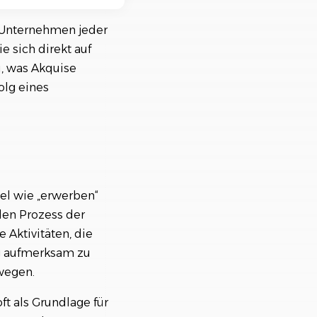
nisiere deine Aufträge in
ischtlichen Projekten
r Unternehmen jeder
e sich direkt auf
u, was Akquise
olg eines
iel wie „erwerben“
den Prozess der
 Aktivitäten, die
ng aufmerksam zu
ehmenswachstum
wegen.
ft als Grundlage für