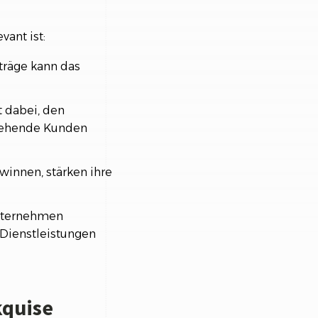
ant ist:
träge kann das
t dabei, den
tehende Kunden
innen, stärken ihre
Unternehmen
 Dienstleistungen
kquise