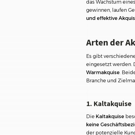
das Wachstum eines
gewinnen, laufen Gefa
und effektive Akqui
Arten der A
Es gibt verschieden
eingesetzt werden. 
Warmakquise
. Beid
Branche und Zielmar
1. Kaltakquise
Die
Kaltakquise
besc
keine Geschäftsbez
der potenzielle Kun