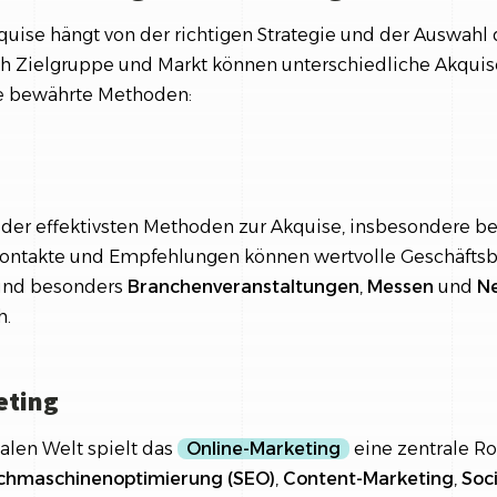
kquise hängt von der richtigen Strategie und der Auswahl
h Zielgruppe und Markt können unterschiedliche Akquise
ige bewährte Methoden:
 der effektivsten Methoden zur Akquise, insbesondere b
Kontakte und Empfehlungen können wertvolle Geschäfts
sind besonders
Branchenveranstaltungen
,
Messen
und
N
h.
eting
talen Welt spielt das
Online-Marketing
eine zentrale Rol
chmaschinenoptimierung (SEO)
,
Content-Marketing
,
Soc