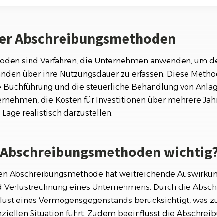
Referenzen
Orga
hreibungsmethoden wichtig?
Über
Schauen Sie einen kleinen Auszug
unserer Referenzen an...
der Abschreibungsmethoden
reibungsmethoden
chreibungsmethode
den sind Verfahren, die Unternehmen anwenden, um de
den über ihre Nutzungsdauer zu erfassen. Diese Metho
e Buchführung und die steuerliche Behandlung von Anlag
rnehmen, die Kosten für Investitionen über mehrere Jahr
 Lage realistisch darzustellen.
 Abschreibungsmethoden wichtig
gen Abschreibungsmethode hat weitreichende Auswirkung
 Verlustrechnung eines Unternehmens. Durch die Absch
rlust eines Vermögensgegenstands berücksichtigt, was z
nziellen Situation führt. Zudem beeinflusst die Abschreib