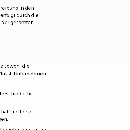
reibung in den
erfolgt durch die
e der gesamten
ie sowohl die
nflusst. Unternehmen
terschiedliche
schaffung hohe
gen.
 bieten, die für die