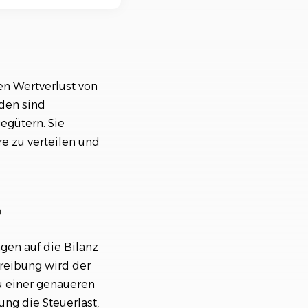
nisiere deine Aufträge in
ischtlichen Projekten
n Wertverlust von
den sind
egütern. Sie
e zu verteilen und
?
en auf die Bilanz
reibung wird der
u einer genaueren
ung die Steuerlast,