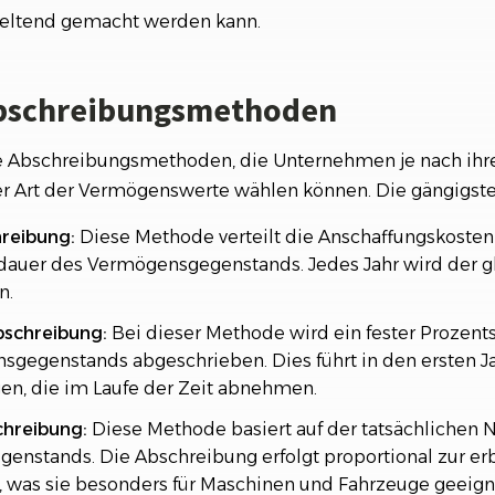
geltend gemacht werden kann.
Abschreibungsmethoden
e Abschreibungsmethoden, die Unternehmen je nach ihr
r Art der Vermögenswerte wählen können. Die gängigst
reibung:
Diese Methode verteilt die Anschaffungskoste
dauer des Vermögensgegenstands. Jedes Jahr wird der g
n.
bschreibung:
Bei dieser Methode wird ein fester Prozent
gegenstands abgeschrieben. Dies führt in den ersten J
n, die im Laufe der Zeit abnehmen.
chreibung:
Diese Methode basiert auf der tatsächlichen 
nstands. Die Abschreibung erfolgt proportional zur er
 was sie besonders für Maschinen und Fahrzeuge geeign