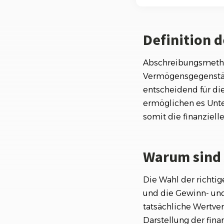
Ki-Funktionen
Warum sind Absc
Definition 
Arten von Absch
Auswahl der Abs
Abschreibungsmetho
Vermögensgegenstän
Fazit
entscheidend für di
ermöglichen es Unte
somit die finanzielle
Warum sind
Die Wahl der richti
und die Gewinn- und
tatsächliche Wertve
Darstellung der fina